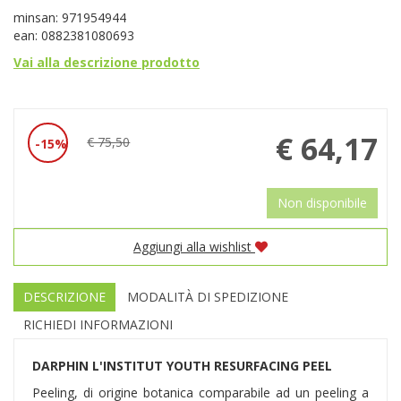
minsan: 971954944
ean: 0882381080693
Vai alla descrizione prodotto
Prezzo
€ 64,17
€ 75,50
15%
Sconto
scontato
del
Non disponibile
Aggiungi alla wishlist
DESCRIZIONE
MODALITÀ DI SPEDIZIONE
RICHIEDI INFORMAZIONI
DARPHIN L'INSTITUT YOUTH RESURFACING PEEL
Peeling, di origine botanica comparabile ad un peeling a