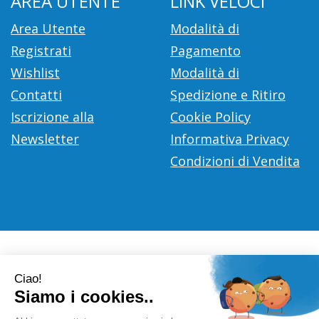
AREA UTENTE
LINK VELOCI
Area Utente
Modalità di
Registrati
Pagamento
Wishlist
Modalità di
Contatti
Spedizione e Ritiro
Iscrizione alla
Cookie Policy
Newsletter
Informativa Privacy
Condizioni di Vendita
Farmacia Città D'Europa Dr. Leonardo Gaoni
- V.le Città
d'Europa, 700 00144 Roma (RM)
info@farmace.it
|
Tel.: 065290252
| P.Iva: 09281581000 |
Numero R.E.A.: 1176469