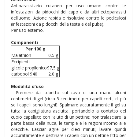
Antiparassitario cutaneo per uso umano contro le
infestazioni da pidocchi del capo e da altri ectoparassiti
dell'uomo. Azione rapida e risolutiva contro le pediculosi
(infestazioni da pidocchi della testa e del pube).
Per uso esterno.
Componenti
Per 100 g
Malathion
0,5 g
Eccipienti:
glicole propilenico
97,5 g
carbopol 940
2,0 g
Modalità d'uso
- Premere dal tubetto sul cavo di una mano alcuni
centimetri di gel (circa 5 centimetri per capelli corti, di più
se i capelli sono lunghi). Spalmare accuratamente il gel su
tutta la capigliatura asciutta, portandolo a contatto del
cuoio capelluto con l’aiuto di un pettine; non tralasciare la
parte bassa della nuca, le tempie e le regioni intorno alle
orecchie. Lasciar agire per dieci minuti; lavare quindi
accuratamente e pettinare i capelli con un pettine fitto per