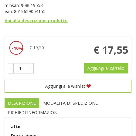
minsan: 908019553
ean: 8019629004155
Vai alla descrizione prodotto
Prezzo
€ 17,55
€ 19,50
10%
Sconto
scontato
del
-
+
Aggiungi al carrello
Aggiungi alla wishlist
DESCRIZIONE
MODALITÀ DI SPEDIZIONE
RICHIEDI INFORMAZIONI
aftir
Descrizione