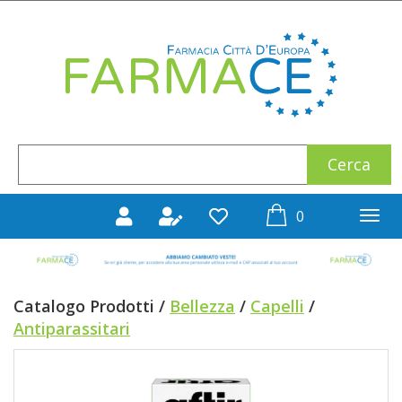
Passa
al
Farmace
contenuto
principale
Cerca
Cerca
Prodotto
prodotti
0
inseriti
Catalogo Prodotti /
Bellezza
/
Capelli
/
Antiparassitari