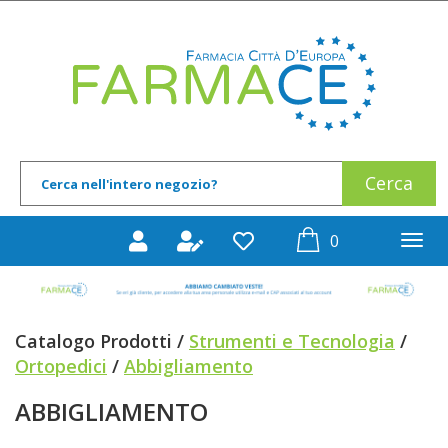
Passa
al
Farmace
contenuto
principale
Cerca
Cerca
Prodotto
prodotti
0
inseriti
Catalogo Prodotti /
Strumenti e Tecnologia
/
Ortopedici
/
Abbigliamento
ABBIGLIAMENTO