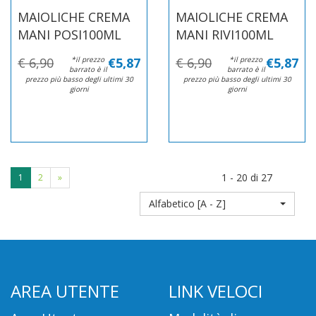
MAIOLICHE CREMA
MAIOLICHE CREMA
MANI POSI100ML
MANI RIVI100ML
€ 6,90
*il prezzo
€5,87
€ 6,90
*il prezzo
€5,87
barrato è il
barrato è il
prezzo più basso degli ultimi 30
prezzo più basso degli ultimi 30
giorni
giorni
1 - 20 di 27
1
2
»
Alfabetico [A - Z]
AREA UTENTE
LINK VELOCI