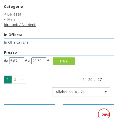
Categorie
<
Bellezza
<
Mani
Idratanti / Nutrienti
In Offerta
In Offerta
(24)
Prezzo
filtra
filtra
da
€
a
€
da
a
1 - 20 di 27
1
2
»
Alfabetico [A - Z]
20%