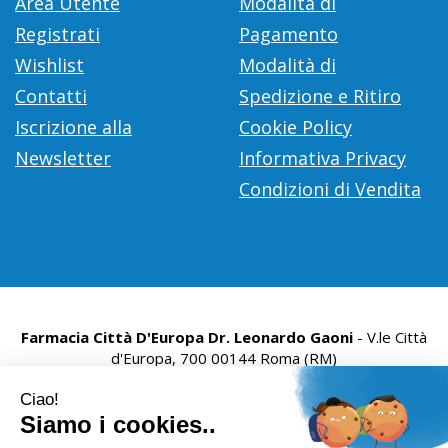
Area Utente
Modalità di
Registrati
Pagamento
Wishlist
Modalità di
Contatti
Spedizione e Ritiro
Iscrizione alla
Cookie Policy
Newsletter
Informativa Privacy
Condizioni di Vendita
Farmacia Città D'Europa Dr. Leonardo Gaoni
- V.le Città
d'Europa, 700 00144 Roma (RM)
info@farmace.it
|
Tel.: 065290252
| P.Iva: 09281581000 |
Numero R.E.A.: 1176469