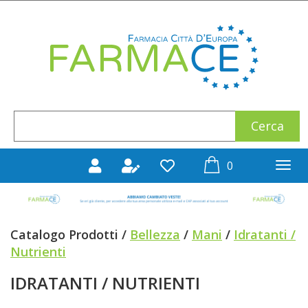
Passa
al
Farmace
contenuto
principale
Cerca
Cerca
Prodotto
prodotti
0
inseriti
Catalogo Prodotti /
Bellezza
/
Mani
/
Idratanti /
Nutrienti
IDRATANTI / NUTRIENTI