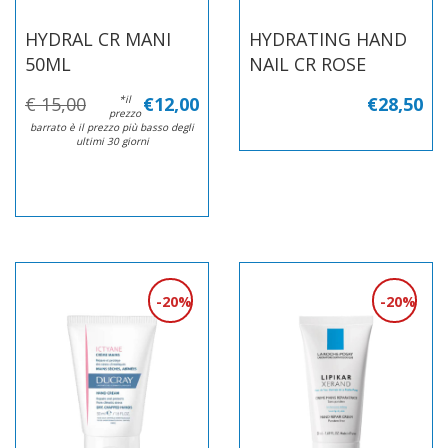
HYDRAL CR MANI
HYDRATING HAND
50ML
NAIL CR ROSE
€ 15,00
*il
€12,00
€28,50
prezzo
barrato è il prezzo più basso degli
ultimi 30 giorni
20%
20%