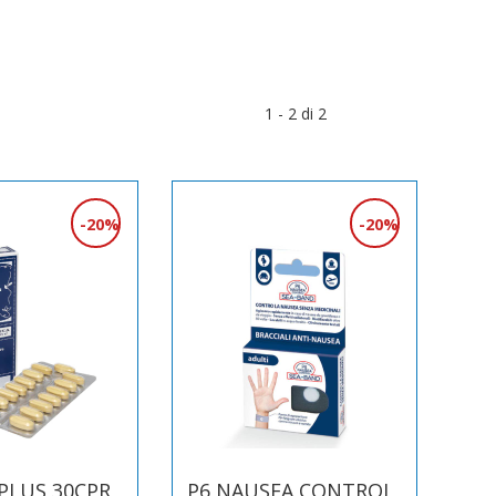
1 - 2 di 2
20%
20%
PLUS 30CPR
P6 NAUSEA CONTROL