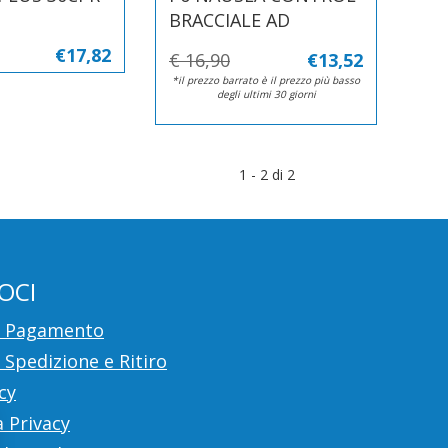
BRACCIALE AD
€17,82
€ 16,90
€13,52
*il prezzo barrato è il prezzo più basso
degli ultimi 30 giorni
1 - 2 di 2
OCI
i Pagamento
 Spedizione e Ritiro
cy
 Privacy