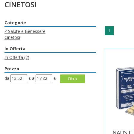
CINETOSI
Categorie
1
<
Salute e Benessere
Cinetosi
In Offerta
In Offerta
(2)
Prezzo
filtra
filtra
da
€
a
€
da
a
NAUSIL 