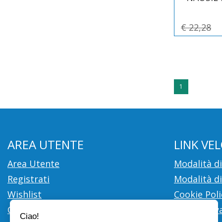
€ 22,28
1
AREA UTENTE
LINK VEL
Area Utente
Modalità d
Registrati
Modalità di
Wishlist
Cookie Poli
Contatti
Informativa