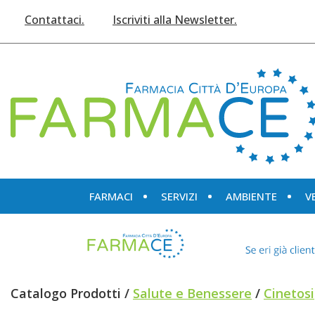
Passa
Contattaci.
Iscriviti alla Newsletter.
al
contenuto
principale
Farmace
FARMACI
SERVIZI
AMBIENTE
V
Catalogo Prodotti /
Salute e Benessere
/
Cinetosi