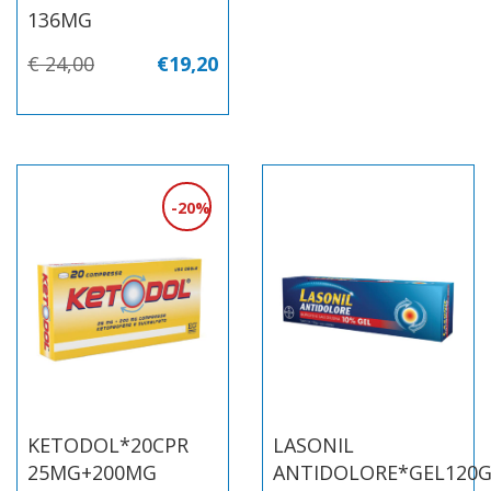
136MG
€ 24,00
€19,20
20%
KETODOL*20CPR
LASONIL
25MG+200MG
ANTIDOLORE*GEL120