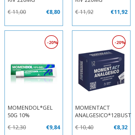
€ 11,00
€8,80
€ 11,92
€11,92
20%
20%
MOMENDOL*GEL
MOMENTACT
50G 10%
ANALGESICO*12BUST
€ 12,30
€9,84
€ 10,40
€8,32