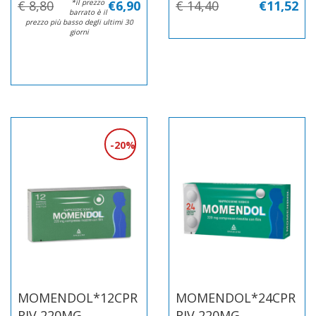
€ 8,80
*il prezzo
€6,90
€ 14,40
€11,52
barrato è il
prezzo più basso degli ultimi 30
giorni
20%
MOMENDOL*12CPR
MOMENDOL*24CPR
RIV 220MG
RIV 220MG