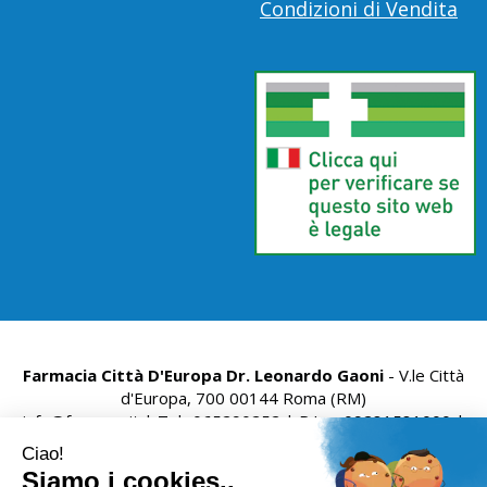
Condizioni di Vendita
Farmacia Città D'Europa Dr. Leonardo Gaoni
- V.le Città
d'Europa, 700 00144 Roma (RM)
info@farmace.it
|
Tel.: 065290252
| P.Iva: 09281581000 |
Numero R.E.A.: 1176469