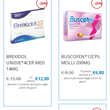
20%
20%
BREXIDOL
BUSCOFEN*12CPS
UNIDIE*4CER MED
MOLLI 200MG
14MG
€ 8,50
*il prezzo
€6,80
barrato è il
€ 15,00
*il
€12,00
prezzo più basso degli ultimi 30
prezzo
giorni
barrato è il prezzo più basso degli
ultimi 30 giorni