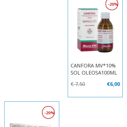
20%
CANFORA MV*10%
SOL OLEOSA100ML
€ 7,50
€6,00
20%