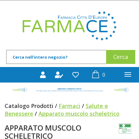
Passa
al
Farmace
contenuto
principale
Cerca
Cerca
Prodotto
prodotti
0
inseriti
Catalogo Prodotti /
Farmaci
/
Salute e
Benessere
/
Apparato muscolo scheletrico
APPARATO MUSCOLO
SCHELETRICO