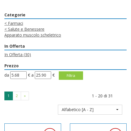
Categorie
<
Farmaci
<
Salute e Benessere
Apparato muscolo scheletrico
In Offerta
In Offerta
(30)
Prezzo
filtra
filtra
da
€
a
€
da
a
1 - 20 di 31
1
2
»
Alfabetico [A - Z]