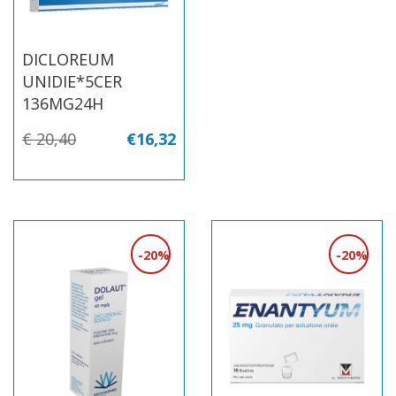
DICLOREUM
UNIDIE*5CER
136MG24H
€ 20,40
€16,32
20%
20%