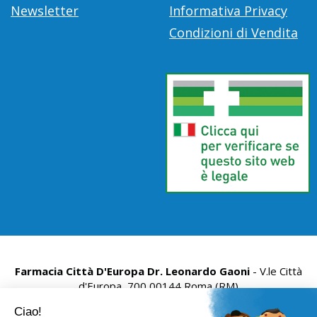
Newsletter
Informativa Privacy
Condizioni di Vendita
Farmacia Città D'Europa Dr. Leonardo Gaoni
- V.le Città
d'Europa, 700 00144 Roma (RM)
info@farmace.it
|
Tel.: 065290252
| P.Iva: 09281581000 |
Numero R.E.A.: 1176469