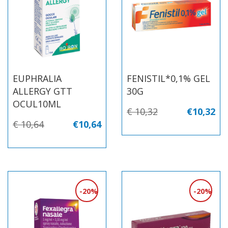
EUPHRALIA
FENISTIL*0,1% GEL
ALLERGY GTT
30G
OCUL10ML
€ 10,32
€10,32
€ 10,64
€10,64
20%
20%