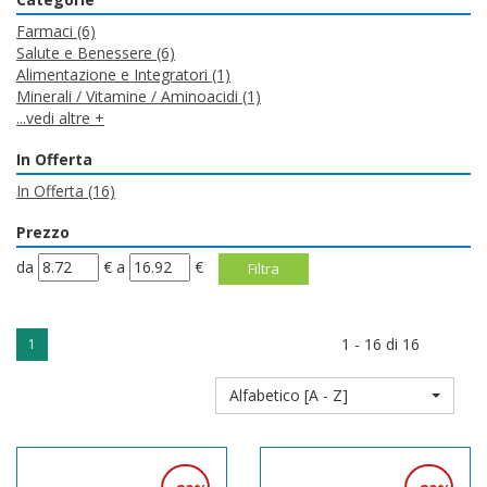
Farmaci
(6)
Salute e Benessere
(6)
Alimentazione e Integratori
(1)
Minerali / Vitamine / Aminoacidi
(1)
...vedi altre +
In Offerta
In Offerta
(16)
Prezzo
filtra
filtra
da
€
a
€
da
a
1 - 16 di 16
1
Alfabetico [A - Z]