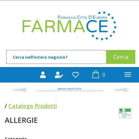
Passa
al
Farmace
contenuto
principale
Cerca
Cerca
Prodotto
prodotti
0
inseriti
/
Catalogo Prodotti
ALLERGIE
Categorie