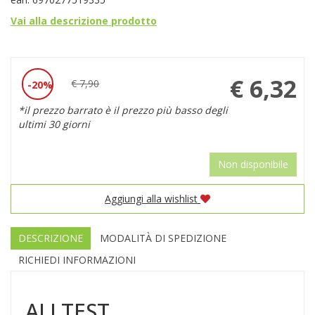
Vai alla descrizione prodotto
Prezzo
€ 6,32
€ 7,90
20%
Sconto
scontato
*il prezzo barrato è il prezzo più basso degli
del
ultimi 30 giorni
Non disponibile
Aggiungi alla wishlist
DESCRIZIONE
MODALITÀ DI SPEDIZIONE
RICHIEDI INFORMAZIONI
ALLTEST