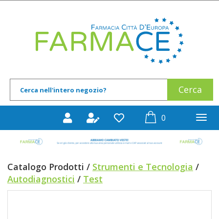
Passa
al
Farmace
contenuto
principale
Cerca
Cerca
Prodotto
prodotti
0
inseriti
Catalogo Prodotti /
Strumenti e Tecnologia
/
Autodiagnostici
/
Test