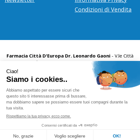
Condizioni di Vendita
Farmacia Città D'Europa Dr. Leonardo Gaoni
- V.le Città
d'Europa, 700 00144 Roma (RM)
info@farmace.it
|
Tel.: 065290252
| P.Iva: 09281581000 |
Numero R.E.A.: 1176469
Powered by
Prenofa
Web Design
Fulcri srl