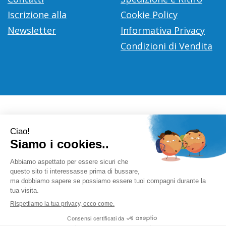
Iscrizione alla
Cookie Policy
Newsletter
Informativa Privacy
Condizioni di Vendita
Farmacia Città D'Europa Dr. Leonardo Gaoni
- V.le Città
d'Europa, 700 00144 Roma (RM)
info@farmace.it
|
Tel.: 065290252
| P.Iva: 09281581000 |
Numero R.E.A.: 1176469
Powered by
Prenofa
Web Design
Fulcri srl