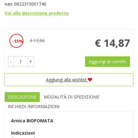
ean: 0822310001740
Vai alla descrizione prodotto
Prezzo
€ 14,87
€ 17,50
15%
Sconto
scontato
del
-
+
Aggiungi al carrello
Aggiungi alla wishlist
DESCRIZIONE
MODALITÀ DI SPEDIZIONE
RICHIEDI INFORMAZIONI
Arnica
BIOPOMATA
Indicazioni