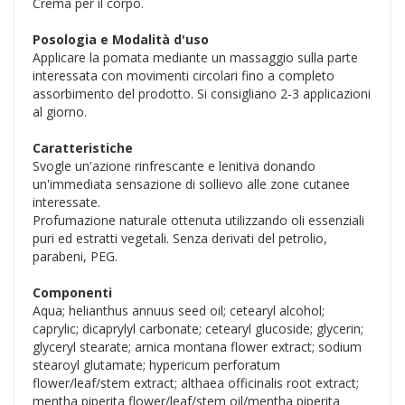
Crema per il corpo.
Posologia e Modalità d'uso
Applicare la pomata mediante un massaggio sulla parte
interessata con movimenti circolari fino a completo
assorbimento del prodotto. Si consigliano 2-3 applicazioni
al giorno.
Caratteristiche
Svogle un'azione rinfrescante e lenitiva donando
un'immediata sensazione di sollievo alle zone cutanee
interessate.
Profumazione naturale ottenuta utilizzando oli essenziali
puri ed estratti vegetali. Senza derivati del petrolio,
parabeni, PEG.
Componenti
Aqua; helianthus annuus seed oil; cetearyl alcohol;
caprylic; dicaprylyl carbonate; cetearyl glucoside; glycerin;
glyceryl stearate; arnica montana flower extract; sodium
stearoyl glutamate; hypericum perforatum
flower/leaf/stem extract; althaea officinalis root extract;
mentha piperita flower/leaf/stem oil/mentha piperita