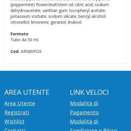
(peppermint) flower/leaf/stem oil; citric acid; sodium
dehydroacetate; xanthan gum; tocopheryl acetate;
potassium sorbate; sodium silicate; benzyl alcohol;
citronellol; limonene; geraniol; linalool.
Formato
Tubo da 50 ml.
Cod.
ARNBIPOX
AREA UTENTE
LINK VELOCI
Area Utente
Modalità di
Registrati
Pagamento
Wishlist
Modalità di
Contatti
Spedizione e Ritiro