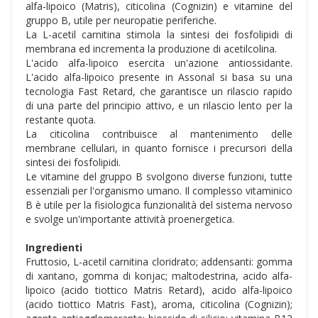
alfa-lipoico (Matris), citicolina (Cognizin) e vitamine del
gruppo B, utile per neuropatie periferiche.
La L-acetil carnitina stimola la sintesi dei fosfolipidi di
membrana ed incrementa la produzione di acetilcolina.
L'acido alfa-lipoico esercita un'azione antiossidante.
L'acido alfa-lipoico presente in Assonal si basa su una
tecnologia Fast Retard, che garantisce un rilascio rapido
di una parte del principio attivo, e un rilascio lento per la
restante quota.
La citicolina contribuisce al mantenimento delle
membrane cellulari, in quanto fornisce i precursori della
sintesi dei fosfolipidi.
Le vitamine del gruppo B svolgono diverse funzioni, tutte
essenziali per l'organismo umano. Il complesso vitaminico
B è utile per la fisiologica funzionalità del sistema nervoso
e svolge un'importante attività proenergetica.
Ingredienti
Fruttosio, L-acetil carnitina cloridrato; addensanti: gomma
di xantano, gomma di konjac; maltodestrina, acido alfa-
lipoico (acido tiottico Matris Retard), acido alfa-lipoico
(acido tiottico Matris Fast), aroma, citicolina (Cognizin);