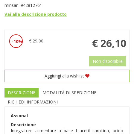
minsan: 942812761
Vai alla descrizione prodotto
Prezzo
€ 26,10
€ 29,00
10%
Sconto
scontato
del
Non disponibile
Aggiungi alla wishlist
DESCRIZIONE
MODALITÀ DI SPEDIZIONE
RICHIEDI INFORMAZIONI
Assonal
Descrizione
Integratore alimentare a base L-acetil carnitina, acido