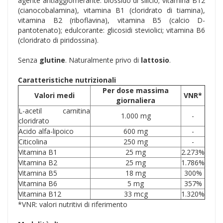
agente antiagglomerante: biossido di silicio; vitamina B12
(cianocobalamina), vitamina B1 (cloridrato di tiamina),
vitamina B2 (riboflavina), vitamina B5 (calcio D-
pantotenato); edulcorante: glicosidi steviolici; vitamina B6
(cloridrato di piridossina).
Senza
glutine
. Naturalmente privo di
lattosio
.
Caratteristiche nutrizionali
Per dose massima
Valori medi
VNR*
giornaliera
L-acetil carnitina
1.000 mg
-
cloridrato
Acido alfa-lipoico
600 mg
-
Citicolina
250 mg
-
Vitamina B1
25 mg
2.273%
Vitamina B2
25 mg
1.786%
Vitamina B5
18 mg
300%
Vitamina B6
5 mg
357%
Vitamina B12
33 mcg
1.320%
*VNR: valori nutritivi di riferimento