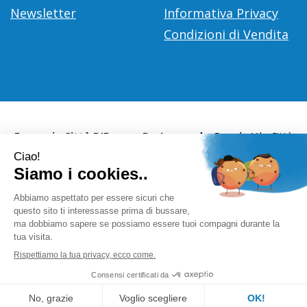
Newsletter
Informativa Privacy
Condizioni di Vendita
Farmacia Città D'Europa Dr. Leonardo Gaoni
- V.le Città
d'Europa, 700 00144 Roma (RM)
info@farmace.it
|
Tel.: 065290252
| P.Iva: 09281581000 |
Numero R.E.A.: 1176469
Powered by
Prenofa
Web Design
Fulcri srl