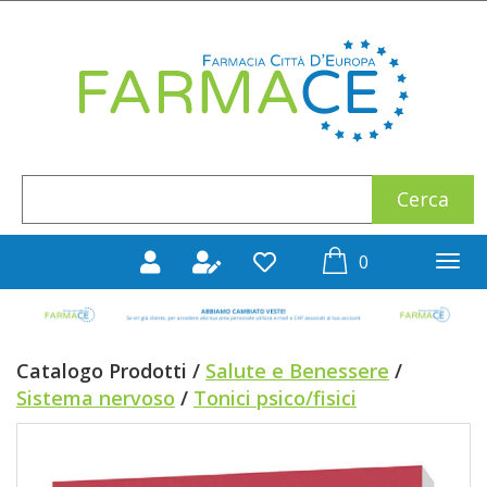
Passa
al
Farmace
contenuto
principale
Cerca
Cerca
Prodotto
prodotti
0
inseriti
Catalogo Prodotti /
Salute e Benessere
/
Sistema nervoso
/
Tonici psico/fisici