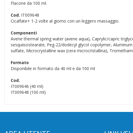
Flacone da 100 ml.
Cod.
IT009648
Cicalfate+ 1-2 volte al giorno con un leggero massaggio.
Componenti
Avene thermal spring water (avene aqua), Caprylic/capric triglyce
sesquiisostearate, Peg-22/dodecyl glycol copolymer, Aluminum 
sulfate, Microcrystalline wax (cera microcristallina), Tromethami
Formato
Disponibile in formato da 40 ml e da 100 ml
Cod.
IT009646 (40 ml)
IT009648 (100 ml)