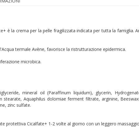
ORMAZIONI
te+ è la crema per la pelle fragilizzata indicata per tutta la famiglia.
l'Acqua termale Avène, favorisce la ristrutturazione epidermica.
oliferazione microbica.
glyceride, mineral oil (Paraffinum liquidum), glycerin, Hydrogenate
m stearate, Aquaphilus dolomiae ferment filtrate, arginine, Beeswa
ne, zinc sulfate.
rante protettiva Cicalfate+ 1-2 volte al giorno con un leggero massaggio