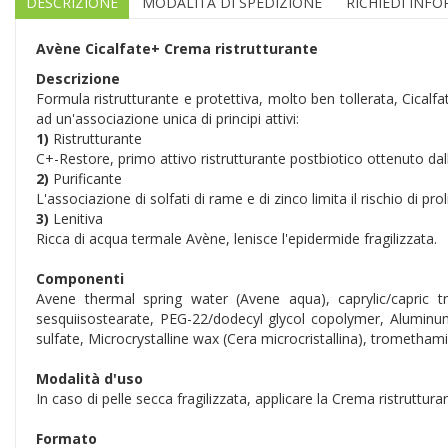
DESCRIZIONE
MODALITÀ DI SPEDIZIONE
RICHIEDI INF
Avène Cicalfate+ Crema ristrutturante
Descrizione
Formula ristrutturante e protettiva, molto ben tollerata, Cicalfa
ad un'associazione unica di principi attivi:
1)
Ristrutturante
C+-Restore, primo attivo ristrutturante postbiotico ottenuto dal
2)
Purificante
L'associazione di solfati di rame e di zinco limita il rischio di pr
3)
Lenitiva
Ricca di acqua termale Avène, lenisce l'epidermide fragilizzata.
Componenti
Avene thermal spring water (Avene aqua), caprylic/capric tri
sesquiisostearate, PEG-22/dodecyl glycol copolymer, Aluminu
sulfate, Microcrystalline wax (Cera microcristallina), tromethami
Modalità d'uso
In caso di pelle secca fragilizzata, applicare la Crema ristruttu
Formato