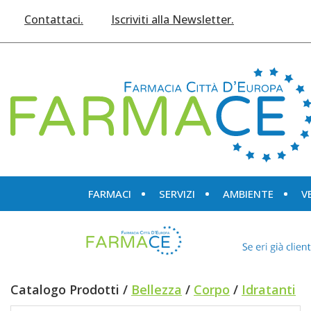
Passa
Contattaci.
Iscriviti alla Newsletter.
al
contenuto
principale
Farmace
FARMACI
SERVIZI
AMBIENTE
V
Catalogo Prodotti /
Bellezza
/
Corpo
/
Idratanti