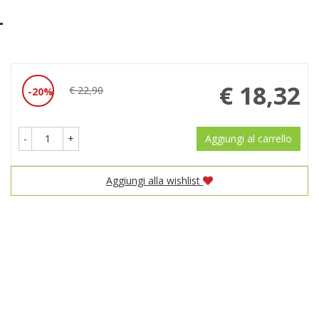
L
Prezzo
€ 18,32
€ 22,90
20%
Sconto
scontato
del
-
+
Aggiungi al carrello
Aggiungi alla wishlist