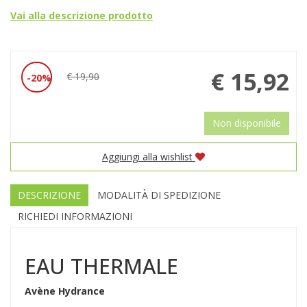
Vai alla descrizione prodotto
Prezzo
€ 15,92
€ 19,90
20%
Sconto
scontato
del
Non disponibile
Aggiungi alla wishlist
DESCRIZIONE
MODALITÀ DI SPEDIZIONE
RICHIEDI INFORMAZIONI
EAU THERMALE
Avène Hydrance