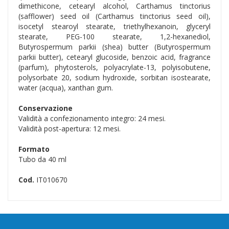
dimethicone, cetearyl alcohol, Carthamus tinctorius
(safflower) seed oil (Carthamus tinctorius seed oil),
isocetyl stearoyl stearate, triethylhexanoin, glyceryl
stearate, PEG-100 stearate, 1,2-hexanediol,
Butyrospermum parkii (shea) butter (Butyrospermum
parkii butter), cetearyl glucoside, benzoic acid, fragrance
(parfum), phytosterols, polyacrylate-13, polyisobutene,
polysorbate 20, sodium hydroxide, sorbitan isostearate,
water (acqua), xanthan gum.
Conservazione
Validità a confezionamento integro: 24 mesi.
Validità post-apertura: 12 mesi.
Formato
Tubo da 40 ml
Cod.
IT010670