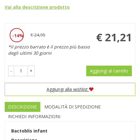
Vai alla descrizione prodotto
Prezzo
€ 21,21
€ 24,95
14%
Sconto
scontato
*il prezzo barrato è il prezzo più basso
del
degli ultimi 30 giorni
-
+
Aggiungi al carrello
Aggiungi alla wishlist
DESCRIZIONE
MODALITÀ DI SPEDIZIONE
RICHIEDI INFORMAZIONI
Bactoblis infant