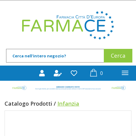
Passa
al
Farmace
contenuto
principale
Cerca
Cerca
Prodotto
prodotti
0
inseriti
Catalogo Prodotti /
Infanzia