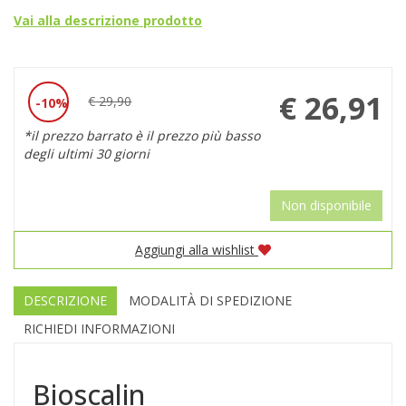
Vai alla descrizione prodotto
Prezzo
€ 26,91
€ 29,90
10%
Sconto
scontato
*il prezzo barrato è il prezzo più basso
del
degli ultimi 30 giorni
Non disponibile
Aggiungi alla wishlist
DESCRIZIONE
MODALITÀ DI SPEDIZIONE
RICHIEDI INFORMAZIONI
Bioscalin