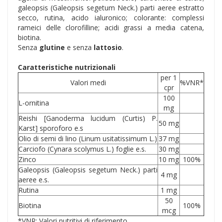
galeopsis (Galeopsis segetum Neck.) parti aeree estratto
secco, rutina, acido ialuronico; colorante: complessi
rameici delle clorofilline; acidi grassi a media catena,
biotina.
Senza
glutine
e senza
lattosio
.
Caratteristiche nutrizionali
per 1
Valori medi
%VNR*
cpr
100
L-ornitina
mg
Reishi [Ganoderma lucidum (Curtis) P.
50 mg
Karst] sporoforo e.s
Olio di semi di lino (Linum usitatissimum L.)
37 mg
Carciofo (Cynara scolymus L.) foglie e.s.
30 mg
Zinco
10 mg
100%
Galeopsis (Galeopsis segetum Neck.) parti
4 mg
aeree e.s.
Rutina
1 mg
50
Biotina
100%
mcg
*VNR: Valori nutritivi di riferimento