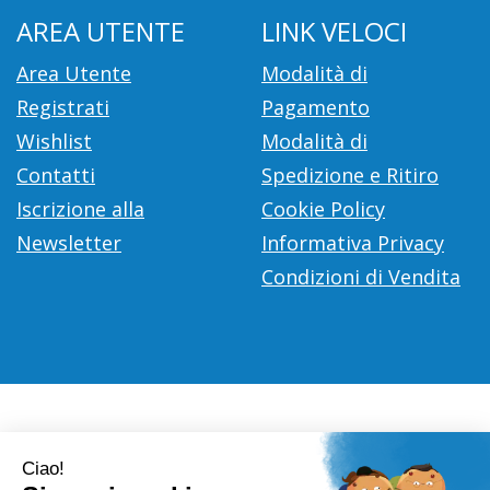
AREA UTENTE
LINK VELOCI
Area Utente
Modalità di
Registrati
Pagamento
Wishlist
Modalità di
Contatti
Spedizione e Ritiro
Iscrizione alla
Cookie Policy
Newsletter
Informativa Privacy
Condizioni di Vendita
Farmacia Città D'Europa Dr. Leonardo Gaoni
- V.le Città
d'Europa, 700 00144 Roma (RM)
info@farmace.it
|
Tel.: 065290252
| P.Iva: 09281581000 |