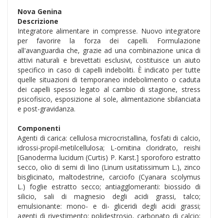
Nova Genina
Descrizione
Integratore alimentare in compresse. Nuovo integratore
per favorire la forza dei capelli. Formulazione
all'avanguardia che, grazie ad una combinazione unica di
attivi naturali e brevettati esclusivi, costituisce un aiuto
specifico in caso di capelli indeboliti. È indicato per tutte
quelle situazioni di temporaneo indebolimento o caduta
dei capelli spesso legato al cambio di stagione, stress
psicofisico, esposizione al sole, alimentazione sbilanciata
e post-gravidanza.
Componenti
Agenti di carica: cellulosa microcristallina, fosfati di calcio,
idrossi-propil-metilcellulosa; L-ornitina cloridrato, reishi
[Ganoderma lucidum (Curtis) P. Karst.] sporoforo estratto
secco, olio di semi di lino (Linum usitatissimum L.), zinco
bisglicinato, maltodestrine, carciofo (Cyanara scolymus
L.) foglie estratto secco; antiagglomeranti: biossido di
silicio, sali di magnesio degli acidi grassi, talco;
emulsionante: mono- e di- gliceridi degli acidi grassi;
agenti di rivestimento: polidestrosio, carbonato di calcio;