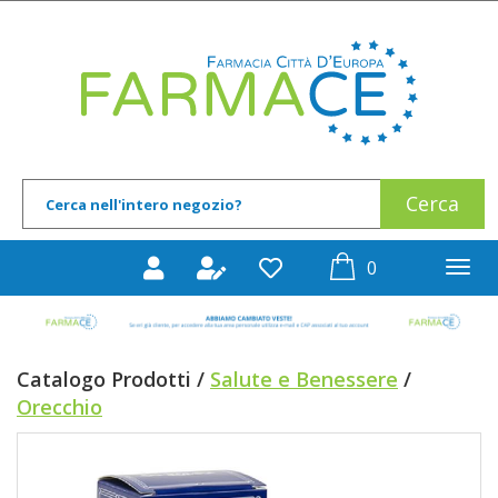
Passa
al
Farmace
contenuto
principale
Cerca
Cerca
Prodotto
prodotti
0
inseriti
Catalogo Prodotti /
Salute e Benessere
/
Orecchio