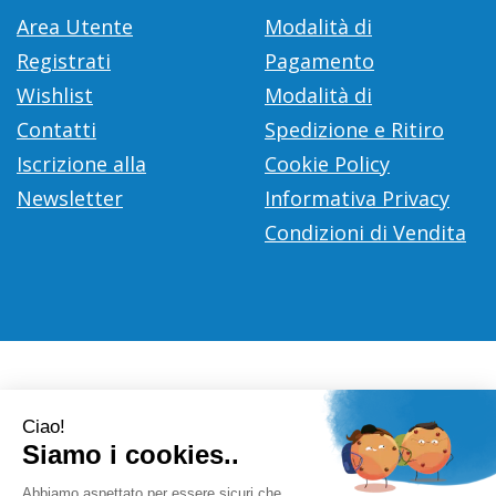
Area Utente
Modalità di
Registrati
Pagamento
Wishlist
Modalità di
Contatti
Spedizione e Ritiro
Iscrizione alla
Cookie Policy
Newsletter
Informativa Privacy
Condizioni di Vendita
Farmacia Città D'Europa Dr. Leonardo Gaoni
- V.le Città
d'Europa, 700 00144 Roma (RM)
info@farmace.it
|
Tel.: 065290252
| P.Iva: 09281581000 |
Numero R.E.A.: 1176469