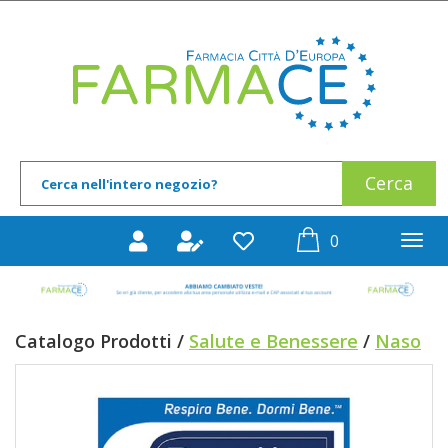
Passa
al
Farmace
contenuto
principale
Cerca
Cerca
Prodotto
prodotti
0
inseriti
Catalogo Prodotti /
Salute e Benessere
/
Naso