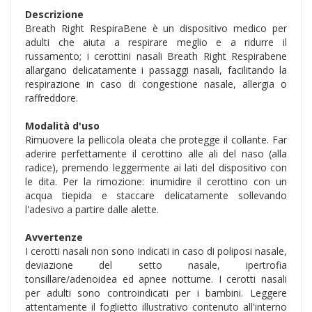
Descrizione
Breath Right RespiraBene è un dispositivo medico per
adulti che aiuta a respirare meglio e a ridurre il
russamento; i cerottini nasali Breath Right Respirabene
allargano delicatamente i passaggi nasali, facilitando la
respirazione in caso di congestione nasale, allergia o
raffreddore.
Modalità d'uso
Rimuovere la pellicola oleata che protegge il collante. Far
aderire perfettamente il cerottino alle ali del naso (alla
radice), premendo leggermente ai lati del dispositivo con
le dita. Per la rimozione: inumidire il cerottino con un
acqua tiepida e staccare delicatamente sollevando
l'adesivo a partire dalle alette.
Avvertenze
I cerotti nasali non sono indicati in caso di poliposi nasale,
deviazione del setto nasale, ipertrofia
tonsillare/adenoidea ed apnee notturne. I cerotti nasali
per adulti sono controindicati per i bambini. Leggere
attentamente il foglietto illustrativo contenuto all'interno