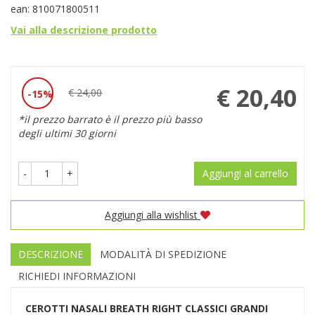
ean: 810071800511
Vai alla descrizione prodotto
Prezzo
€ 20,40
€ 24,00
15%
Sconto
scontato
*il prezzo barrato è il prezzo più basso
del
degli ultimi 30 giorni
-
+
Aggiungi al carrello
Aggiungi alla wishlist
DESCRIZIONE
MODALITÀ DI SPEDIZIONE
RICHIEDI INFORMAZIONI
CEROTTI NASALI BREATH RIGHT CLASSICI GRANDI