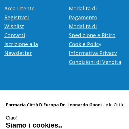
Area Utente
Modalità di
Registrati
Pagamento
Wishlist
Modalità di
Contatti
Spedizione e Ritiro
Iscrizione alla
Cookie Policy
Newsletter
Informativa Privacy
Condizioni di Vendita
Farmacia Città D'Europa Dr. Leonardo Gaoni
- V.le Città
d'Europa, 700 00144 Roma (RM)
info@farmace.it
|
Tel.: 065290252
| P.Iva: 09281581000 |
Numero R.E.A.: 1176469