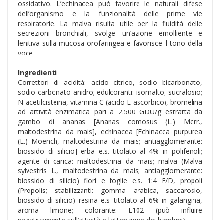
ossidativo. L’echinacea può favorire le naturali difese
dell’organismo e la funzionalità delle prime vie
respiratorie. La malva risulta utile per la fluidità delle
secrezioni bronchiali, svolge un’azione emolliente e
lenitiva sulla mucosa orofaringea e favorisce il tono della
voce.
Ingredienti
Correttori di acidità: acido citrico, sodio bicarbonato,
sodio carbonato anidro; edulcoranti: isomalto, sucralosio;
N-acetilcisteina, vitamina C (acido L-ascorbico), bromelina
ad attività enzimatica pari a 2.500 GDU/g estratta da
gambo di ananas [Ananas comosus (L.) Merr.,
maltodestrina da mais], echinacea [Echinacea purpurea
(L.) Moench, maltodestrina da mais; antiagglomerante:
biossido di silicio] erba e.s. titolato al 4% in polifenoli;
agente di carica: maltodestrina da mais; malva (Malva
sylvestris L., maltodestrina da mais; antiagglomerante:
biossido di silicio) fiori e foglie e.s. 1:4 E/D, propoli
(Propolis; stabilizzanti: gomma arabica, saccarosio,
biossido di silicio) resina e.s. titolato al 6% in galangina,
aroma limone; colorante: E102 (può influire
negativamente sull’attività e l’attenzione dei bambini).