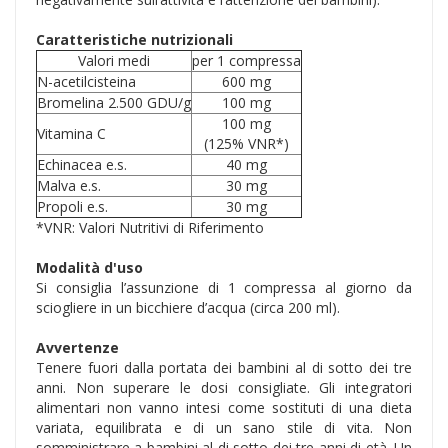
Caratteristiche nutrizionali
Valori medi
per 1 compressa
N-acetilcisteina
600 mg
Bromelina 2.500 GDU/g
100 mg
100 mg
Vitamina C
(125% VNR*)
Echinacea e.s.
40 mg
Malva e.s.
30 mg
Propoli e.s.
30 mg
*VNR: Valori Nutritivi di Riferimento
Modalità d'uso
Si consiglia l’assunzione di 1 compressa al giorno da
sciogliere in un bicchiere d’acqua (circa 200 ml).
Avvertenze
Tenere fuori dalla portata dei bambini al di sotto dei tre
anni. Non superare le dosi consigliate. Gli integratori
alimentari non vanno intesi come sostituti di una dieta
variata, equilibrata e di un sano stile di vita. Non
somministrare a bambini al di sotto dei tre anni di età. Un