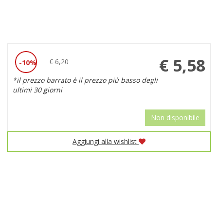
Prezzo
€ 5,58
€ 6,20
10%
Sconto
scontato
*il prezzo barrato è il prezzo più basso degli
del
ultimi 30 giorni
Non disponibile
Aggiungi alla wishlist