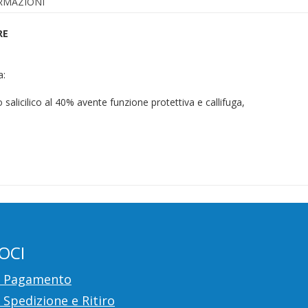
ORMAZIONI
RE
a:
salicilico al 40% avente funzione protettiva e callifuga,
OCI
i Pagamento
 Spedizione e Ritiro