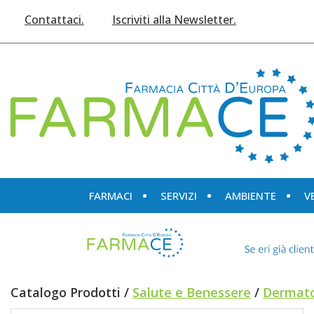
Passa
Contattaci.
Iscriviti alla Newsletter.
al
contenuto
principale
Farmace
FARMACI
SERVIZI
AMBIENTE
V
Catalogo Prodotti /
Salute e Benessere
/
Dermato