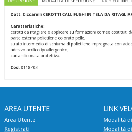
DESCRIZIONE
MODALITÀ DI SPEDIZIONE
RICHIEDI INF
Dott. Ciccarelli
CEROTTI CALLIFUGHI IN TELA DA RITAGLIA
Caratteristiche:
cerotti da ritagliare e applicare su formazioni cornee costituiti d
parte esterna polietilene colorato pelle,
strato intermedio di schiuma di polietilene impregnata con acido 
adesivo acrilico ipoallergenico,
carta siliconata protettiva.
Cod.
0118Z03
AREA UTENTE
LINK VEL
Area Utente
Modalità d
Registrati
Modalità di