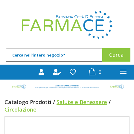
Passa
al
Farmace
contenuto
principale
Cerca
Cerca
Prodotto
prodotti
0
inseriti
Catalogo Prodotti /
Salute e Benessere
/
Circolazione