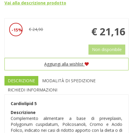
Vai alla descrizione prodotto
Prezzo
€ 21,16
€ 24,90
15%
Sconto
scontato
del
Non disponibile
Aggiungi alla wishlist
DESCRIZIONE
MODALITÀ DI SPEDIZIONE
RICHIEDI INFORMAZIONI
Cardiolipid 5
Descrizione
Complemento alimentare a base di preveplaxin,
Polygonum cuspidatum, Policosanoli, Cromo e Acido
Folico, indicato nei casi di ridotto apporto con la dieta o di