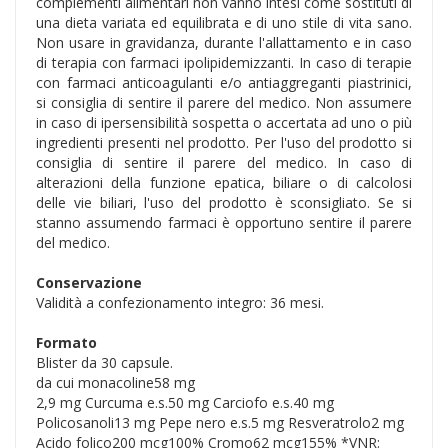
complementi alimentari non vanno intesi come sostituti di
una dieta variata ed equilibrata e di uno stile di vita sano.
Non usare in gravidanza, durante l'allattamento e in caso
di terapia con farmaci ipolipidemizzanti. In caso di terapie
con farmaci anticoagulanti e/o antiaggreganti piastrinici,
si consiglia di sentire il parere del medico. Non assumere
in caso di ipersensibilità sospetta o accertata ad uno o più
ingredienti presenti nel prodotto. Per l'uso del prodotto si
consiglia di sentire il parere del medico. In caso di
alterazioni della funzione epatica, biliare o di calcolosi
delle vie biliari, l'uso del prodotto è sconsigliato. Se si
stanno assumendo farmaci è opportuno sentire il parere
del medico.
Conservazione
Validità a confezionamento integro: 36 mesi.
Formato
Blister da 30 capsule.
da cui monacoline58 mg
2,9 mg Curcuma e.s.50 mg Carciofo e.s.40 mg
Policosanoli13 mg Pepe nero e.s.5 mg Resveratrolo2 mg
Acido folico200 mcg100% Cromo62 mcg155% *VNR: