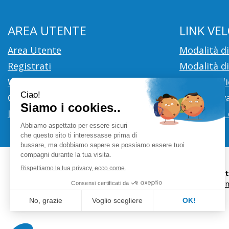
AREA UTENTE
LINK VEL
Area Utente
Modalità d
Registrati
Modalità di
Wishlist
Cookie Poli
Contatti
Informativa
Iscrizione alla Newsletter
Condizioni 
Farmacia Ci
info@farm