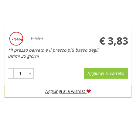
Prezzo
€ 3,83
€ 4,50
14%
Sconto
scontato
*il prezzo barrato è il prezzo più basso degli
del
ultimi 30 giorni
-
+
Aggiungi al carrello
Aggiungi alla wishlist