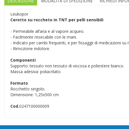
DESCRIZIONE
MODALITÀ DI SPEDIZIONE
RICHIEDI INF
Leukopor
Cerotto su roccheto in TNT per pelli sensibili
- Permeabile all’aria e al vapore acqueo.
- Facilmente resecabile con le mani.
- Indicato per cambi frequenti, e per fissaggii di medicazioni su 
- Rimozione indolore.
Componenti
Supporto: tessuto non tessuto di viscosa e poliestere bianco.
Massa adesiva: poliacrilato.
Formato
Rocchetto singolo.
Dimensione: 1,25x500 cm
Cod.
0247100000009