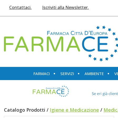
Passa
Contattaci.
Iscriviti alla Newsletter.
al
contenuto
principale
Farmace
FARMACI
SERVIZI
AMBIENTE
V
Catalogo Prodotti /
Igiene e Medicazione
/
Medic