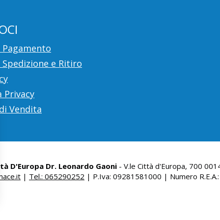
OCI
i Pagamento
 Spedizione e Ritiro
cy
 Privacy
di Vendita
ttà D'Europa Dr. Leonardo Gaoni
- V.le Città d'Europa, 700 00
ace.it
|
Tel.: 065290252
| P.Iva: 09281581000 | Numero R.E.A.