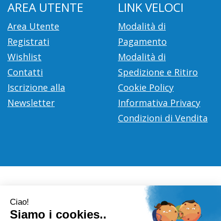
AREA UTENTE
LINK VELOCI
Area Utente
Modalità di
Registrati
Pagamento
Wishlist
Modalità di
Contatti
Spedizione e Ritiro
Iscrizione alla
Cookie Policy
Newsletter
Informativa Privacy
Condizioni di Vendita
Farmacia Città D'Europa Dr. Leonardo Gaoni
- V.le Città
d'Europa, 700 00144 Roma (RM)
info@farmace.it
|
Tel.: 065290252
| P.Iva: 09281581000 |