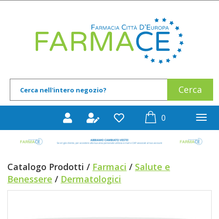
Passa
al
Farmace
contenuto
principale
Cerca
Cerca
Prodotto
prodotti
0
inseriti
Catalogo Prodotti /
Farmaci
/
Salute e
Benessere
/
Dermatologici