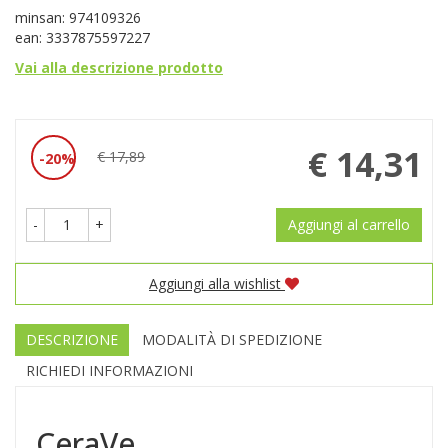
minsan: 974109326
ean: 3337875597227
Vai alla descrizione prodotto
Prezzo
€ 14,31
€ 17,89
20%
Sconto
scontato
del
-
+
Aggiungi al carrello
Aggiungi alla wishlist
DESCRIZIONE
MODALITÀ DI SPEDIZIONE
RICHIEDI INFORMAZIONI
CeraVe