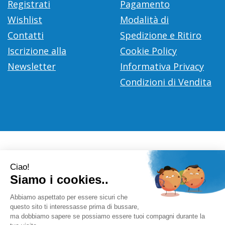
Registrati
Pagamento
Wishlist
Modalità di
Contatti
Spedizione e Ritiro
Iscrizione alla
Cookie Policy
Newsletter
Informativa Privacy
Condizioni di Vendita
Farmacia Città D'Europa Dr. Leonardo Gaoni
- V.le Città
d'Europa, 700 00144 Roma (RM)
info@farmace.it
|
Tel.: 065290252
| P.Iva: 09281581000 |
Numero R.E.A.: 1176469