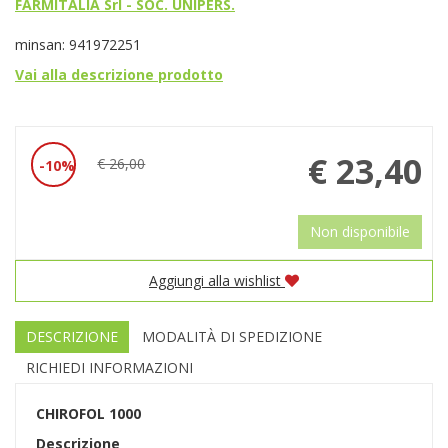
FARMITALIA Srl - SOC. UNIPERS.
minsan: 941972251
Vai alla descrizione prodotto
Prezzo
€ 23,40
€ 26,00
10%
Sconto
scontato
del
Non disponibile
Aggiungi alla wishlist
DESCRIZIONE
MODALITÀ DI SPEDIZIONE
RICHIEDI INFORMAZIONI
CHIROFOL 1000
Descrizione