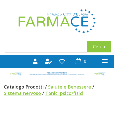
Passa
al
Farmace
contenuto
principale
Cerca
Cerca
Prodotto
prodotti
0
inseriti
Catalogo Prodotti /
Salute e Benessere
/
Sistema nervoso
/
Tonici psico/fisici