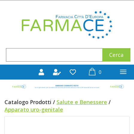
Passa
al
Farmace
contenuto
principale
Cerca
Cerca
Prodotto
prodotti
0
inseriti
Catalogo Prodotti /
Salute e Benessere
/
Apparato uro-genitale