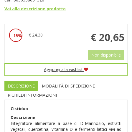
Vai alla descrizione prodotto
Prezzo
€ 20,65
€ 24,30
15%
Sconto
scontato
del
Non disponibile
Aggiungi alla wishlist
DESCRIZIONE
MODALITÀ DI SPEDIZIONE
RICHIEDI INFORMAZIONI
Cistiduo
Descrizione
Integratore alimentare a base di D-Mannosio, estratti
vegetali, quercetina, vitamina D e fermenti lattici vivi ad