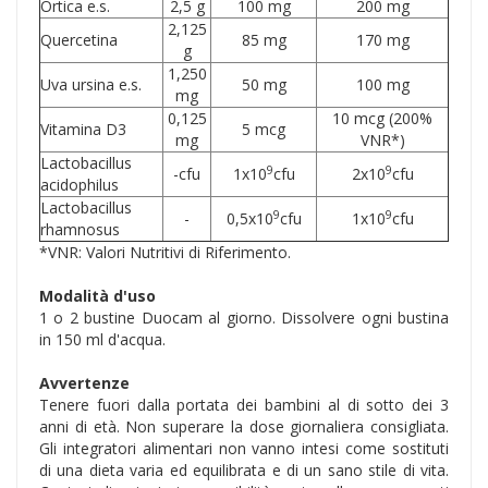
Ortica e.s.
2,5 g
100 mg
200 mg
2,125
Quercetina
85 mg
170 mg
g
1,250
Uva ursina e.s.
50 mg
100 mg
mg
0,125
10 mcg (200%
Vitamina D3
5 mcg
mg
VNR*)
Lactobacillus
9
9
-cfu
1x10
cfu
2x10
cfu
acidophilus
Lactobacillus
9
9
-
0,5x10
cfu
1x10
cfu
rhamnosus
*VNR: Valori Nutritivi di Riferimento.
Modalità d'uso
1 o 2 bustine Duocam al giorno. Dissolvere ogni bustina
in 150 ml d'acqua.
Avvertenze
Tenere fuori dalla portata dei bambini al di sotto dei 3
anni di età. Non superare la dose giornaliera consigliata.
Gli integratori alimentari non vanno intesi come sostituti
di una dieta varia ed equilibrata e di un sano stile di vita.