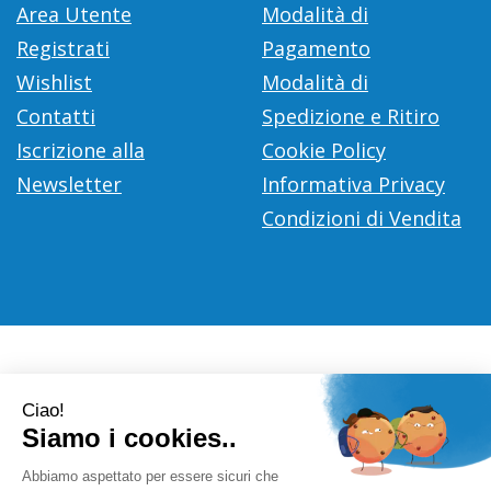
Area Utente
Modalità di
Registrati
Pagamento
Wishlist
Modalità di
Contatti
Spedizione e Ritiro
Iscrizione alla
Cookie Policy
Newsletter
Informativa Privacy
Condizioni di Vendita
Farmacia Città D'Europa Dr. Leonardo Gaoni
- V.le Città
d'Europa, 700 00144 Roma (RM)
info@farmace.it
|
Tel.: 065290252
| P.Iva: 09281581000 |
Numero R.E.A.: 1176469