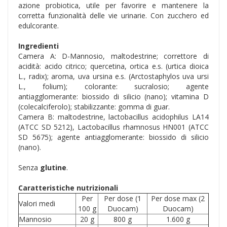
azione probiotica, utile per favorire e mantenere la
corretta funzionalità delle vie urinarie. Con zucchero ed
edulcorante.
Ingredienti
Camera A: D-Mannosio, maltodestrine; correttore di
acidità: acido citrico; quercetina, ortica e.s. (urtica dioica
L., radix); aroma, uva ursina e.s. (Arctostaphylos uva ursi
L., folium); colorante: sucralosio; agente
antiagglomerante: biossido di silicio (nano); vitamina D
(colecalciferolo); stabilizzante: gomma di guar.
Camera B: maltodestrine, lactobacillus acidophilus LA14
(ATCC SD 5212), Lactobacillus rhamnosus HN001 (ATCC
SD 5675); agente antiagglomerante: biossido di silicio
(nano).
Senza
glutine
.
Caratteristiche nutrizionali
Per
Per dose (1
Per dose max (2
Valori medi
100 g
Duocam)
Duocam)
Mannosio
20 g
800 g
1.600 g