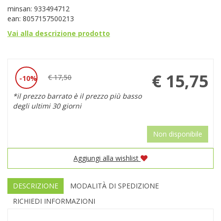
minsan: 933494712
ean: 8057157500213
Vai alla descrizione prodotto
Prezzo
€ 15,75
€ 17,50
10%
Sconto
scontato
*il prezzo barrato è il prezzo più basso
del
degli ultimi 30 giorni
Non disponibile
Aggiungi alla wishlist
DESCRIZIONE
MODALITÀ DI SPEDIZIONE
RICHIEDI INFORMAZIONI