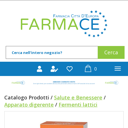
Passa
al
Farmace
contenuto
principale
Cerca
Cerca
Prodotto
prodotti
0
inseriti
Catalogo Prodotti /
Salute e Benessere
/
Apparato digerente
/
Fermenti lattici