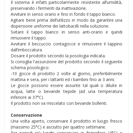
Il sistema è infatti particolarmente resistente all’umidità,
preservando i fermenti da inattivazione.
Avvitare in senso orario e fino in fondo il tappo bianco.
Agitare bene prima dell’utilizzo in modo da garantire una
dispersione uniforme dei lattobacilli nella soluzione.
Svitare il tappo bianco in senso anti-orario e quindi
rimuovere il tappo.
Avvitare il beccuccio contagocce e rimuovere il tappino
dall’imboccatura.
Dosare il prodotto secondo la posologia indicata.
Si consiglia l'assunzione del prodotto secondo il seguente
schema posologico:
-10 gocce di prodotto 2 volte al giorno, preferibilmente
mattina e sera, per i lattanti ed i bambini fino ai 3 anni.
Le gocce possono essere assunte tal quali o diluite in
acqua, latte o bevande tiepide (ad una temperatura
inferiore ai 37°C).
Il prodotto non va miscelato con bevande bollenti.
Conservazione
Una volta aperto, conservare il prodotto in luogo fresco
(massimo 25°C) e asciutto per quattro settimane.
Per periodi più lunghi conservare in frigorifero (4°C) e