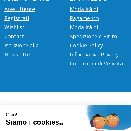
Area Utente
Modalità di
Registrati
Pagamento
Wishlist
Modalità di
Contatti
Spedizione e Ritiro
Iscrizione alla
Cookie Policy
Newsletter
Informativa Privacy
Condizioni di Vendita
Farmacia Città D'Europa Dr. Leonardo Gaoni
- V.le Città
d'Europa, 700 00144 Roma (RM)
info@farmace.it
|
Tel.: 065290252
| P.Iva: 09281581000 |
Numero R.E.A.: 1176469