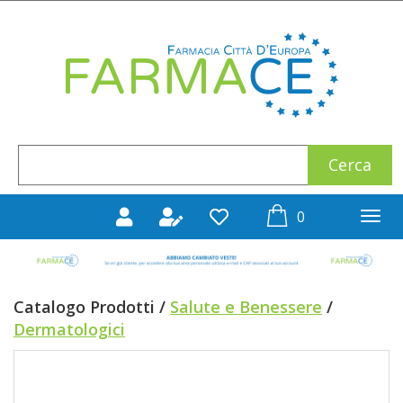
Passa
al
Farmace
contenuto
principale
Cerca
Cerca
Prodotto
prodotti
0
inseriti
Catalogo Prodotti /
Salute e Benessere
/
Dermatologici