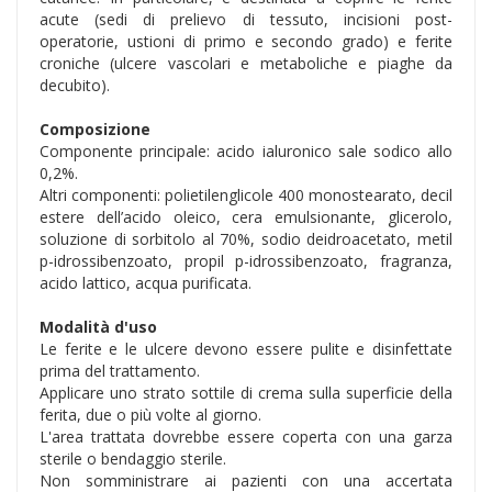
acute (sedi di prelievo di tessuto, incisioni post-
operatorie, ustioni di primo e secondo grado) e ferite
croniche (ulcere vascolari e metaboliche e piaghe da
decubito).
Composizione
Componente principale: acido ialuronico sale sodico allo
0,2%.
Altri componenti: polietilenglicole 400 monostearato, decil
estere dell’acido oleico, cera emulsionante, glicerolo,
soluzione di sorbitolo al 70%, sodio deidroacetato, metil
p-idrossibenzoato, propil p-idrossibenzoato, fragranza,
acido lattico, acqua purificata.
Modalità d'uso
Le ferite e le ulcere devono essere pulite e disinfettate
prima del trattamento.
Applicare uno strato sottile di crema sulla superficie della
ferita, due o più volte al giorno.
L'area trattata dovrebbe essere coperta con una garza
sterile o bendaggio sterile.
Non somministrare ai pazienti con una accertata