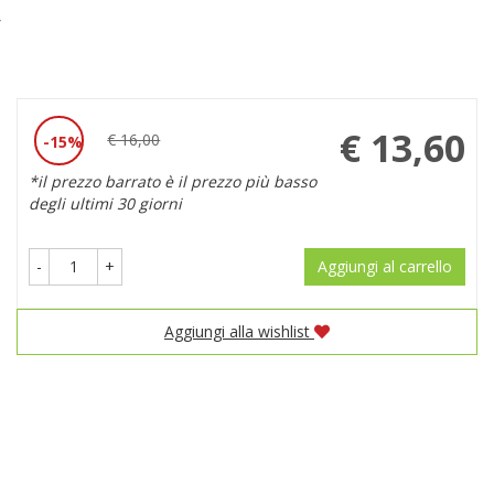
C
Prezzo
€ 13,60
€ 16,00
15%
Sconto
scontato
*il prezzo barrato è il prezzo più basso
del
degli ultimi 30 giorni
-
+
Aggiungi al carrello
Aggiungi alla wishlist