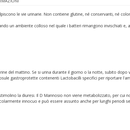
ORMAZIONI
lpiscono le vie urinarie. Non contiene glutine, né conservanti, né color
ando un ambiente colloso nel quale i batteri rimangono invischiati e, 
ine del mattino. Se si urina durante il giorno o la notte, subito dopo
ule gastroprotette contenenti Lactobacilli specifici per riportare l'amb
imolino la diuresi. Il D Mannosio non viene metabolizzato, per cui non 
articolarmente innocuo e può essere assunto anche per lunghi periodi se