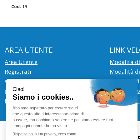
Cod.
19
AREA UTENTE
LINK VEL
Area Utente
Modalità d
Registrati
Modalità di
Wishlist
Cookie Poli
Contatti
Informativa
Iscrizione alla Newsletter
Condizioni 
Farmacia Ci