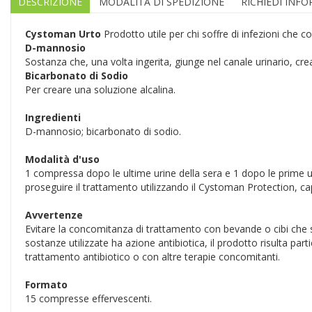
DESCRIZIONE
MODALITÀ DI SPEDIZIONE
RICHIEDI INF
Cystoman Urto
Prodotto utile per chi soffre di infezioni che co
D-mannosio
Sostanza che, una volta ingerita, giunge nel canale urinario, cre
Bicarbonato di Sodio
Per creare una soluzione alcalina.
Ingredienti
D-mannosio; bicarbonato di sodio.
Modalità d'uso
1 compressa dopo le ultime urine della sera e 1 dopo le prime ur
proseguire il trattamento utilizzando il Cystoman Protection, caps
Avvertenze
Evitare la concomitanza di trattamento con bevande o cibi che st
sostanze utilizzate ha azione antibiotica, il prodotto risulta p
trattamento antibiotico o con altre terapie concomitanti.
Formato
15 compresse effervescenti.