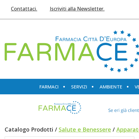
Passa
Contattaci.
Iscriviti alla Newsletter.
al
contenuto
principale
Farmace
FARMACI
SERVIZI
AMBIENTE
V
Catalogo Prodotti /
Salute e Benessere
/
Apparat