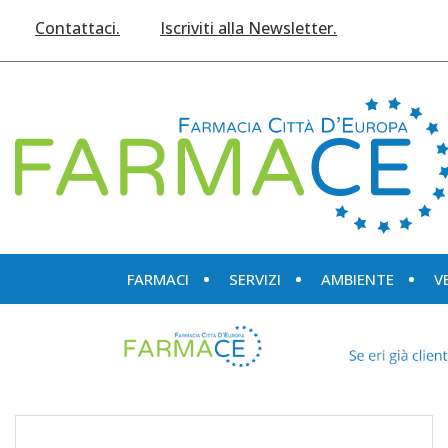
Passa
Contattaci.
Iscriviti alla Newsletter.
al
contenuto
principale
Farmace
FARMACI
SERVIZI
AMBIENTE
V