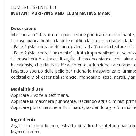
LUMIERE ESSENTIELLE
INSTANT PURIFYING AND ILLUMINATING MASK
Descrizione
Maschera in 2 fasi dalla doppia azione purificante e illuminante, 
La fase bianca purifica la pelle e affina la texture cutanea, la 
-
Fase 1
(Maschera purificante): aiuta ad affinare la texture cutan
-
Fase 2
(Maschera illuminante): idrata impalpabilmente, valorizza l
La maschera è a base di argilla di caolino bianco, che aiuta ad 
baicalensis, che riattiva efficacemente la funzionalità cutanea
l'aspetto spento della pelle per ridonarle trasparenza e luminosi
cocktail di 7 oli essenziali (arancio, mandarino, rosa, neroli, yl
Modalità d'uso
Applicare 3 volte a settimana.
Applicare la maschera purificante, lasciando agire 5 minuti prima
Applicare poi la maschera illuminante, lasciando agire 5 minuti
Ingredienti
Argilla di caolino bianco, estratto di radici di scutellaria baical
legno di cedro.