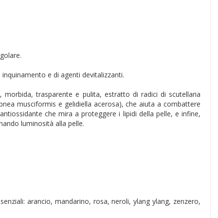
egolare.
i inquinamento e di agenti devitalizzanti.
 morbida, trasparente e pulita, estratto di radici di scutellaria
hypnea musciformis e gelidiella acerosa), che aiuta a combattere
ntiossidante che mira a proteggere i lipidi della pelle, e infine,
nando luminosità alla pelle.
 essenziali: arancio, mandarino, rosa, neroli, ylang ylang, zenzero,