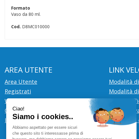
Formato
Vaso da 80 ml.
Cod.
D8MC010000
AREA UTENTE
LINK VEL
Area Utente
Modalità d
Registrati
Modalità di
Wishlist
Cookie Poli
Contatti
Informativa
Iscrizione alla Newsletter
Condizioni 