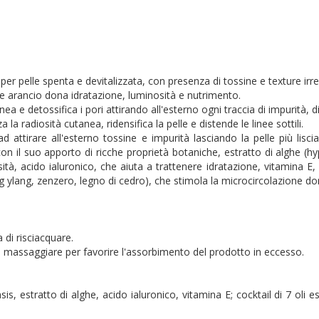
per pelle spenta e devitalizzata, con presenza di tossine e texture irr
fase arancio dona idratazione, luminosità e nutrimento.
ea e detossifica i pori attirando all'esterno ogni traccia di impurità, d
a radiosità cutanea, ridensifica la pelle e distende le linee sottili.
attirare all'esterno tossine e impurità lasciando la pelle più liscia,
 con il suo apporto di ricche proprietà botaniche, estratto di alghe (
tà, acido ialuronico, che aiuta a trattenere idratazione, vitamina E, a
ang ylang, zenzero, legno di cedro), che stimola la microcircolazione do
 di risciacquare.
 e massaggiare per favorire l'assorbimento del prodotto in eccesso.
ensis, estratto di alghe, acido ialuronico, vitamina E; cocktail di 7 oli