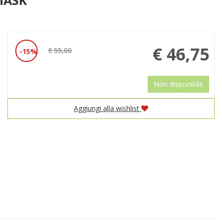
Prezzo
€ 46,75
€ 55,00
15%
Sconto
scontato
del
Non disponibile
Aggiungi alla wishlist