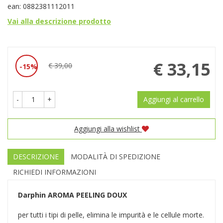
ean: 0882381112011
Vai alla descrizione prodotto
Prezzo
€ 33,15
€ 39,00
15%
Sconto
scontato
del
-
+
Aggiungi al carrello
Aggiungi alla wishlist
DESCRIZIONE
MODALITÀ DI SPEDIZIONE
RICHIEDI INFORMAZIONI
Darphin
AROMA PEELING DOUX
per tutti i tipi di pelle, elimina le impurità e le cellule morte.