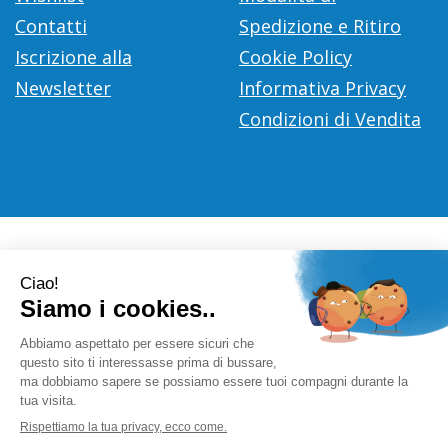
Contatti
Spedizione e Ritiro
Iscrizione alla
Cookie Policy
Newsletter
Informativa Privacy
Condizioni di Vendita
Farmacia Città D'Europa Dr. Leonardo Gaoni
- V.le Città
d'Europa, 700 00144 Roma (RM)
info@farmace.it
|
Tel.: 065290252
| P.Iva: 09281581000 |
Numero R.E.A.: 1176469
Powered by
Prenofa
Web Design
Fulcri srl