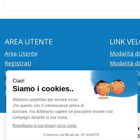
AREA UTENTE
LINK VEL
Area Utente
Modalità d
Registrati
Modalità di
Wishlist
Cookie Poli
Contatti
Informativa
Iscrizione alla Newsletter
Condizioni 
Farmacia Ci
info@farm