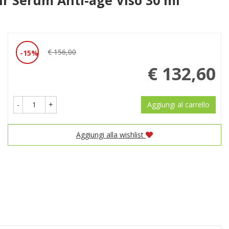
Prezzo
€ 156,00
15%
Sconto
scontato
€ 132,60
del
-
+
Aggiungi al carrello
Aggiungi alla wishlist