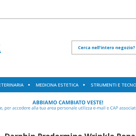
Cerca
Prodotto
ETERINARIA
MEDICINA ESTETICA
STRUMENTI E TECN
Darphin Predermine Wrinkle Repai