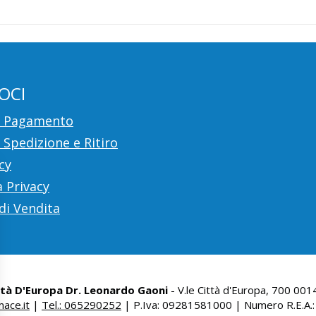
OCI
i Pagamento
 Spedizione e Ritiro
cy
 Privacy
di Vendita
ttà D'Europa Dr. Leonardo Gaoni
- V.le Città d'Europa, 700 00
ace.it
|
Tel.: 065290252
| P.Iva: 09281581000 | Numero R.E.A.