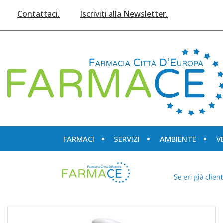
Passa
Contattaci.
Iscriviti alla Newsletter.
al
contenuto
principale
Farmace
FARMACI
SERVIZI
AMBIENTE
V