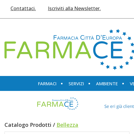
Passa
Contattaci.
Iscriviti alla Newsletter.
al
contenuto
principale
Farmace
FARMACI
SERVIZI
AMBIENTE
V
Catalogo Prodotti /
Bellezza