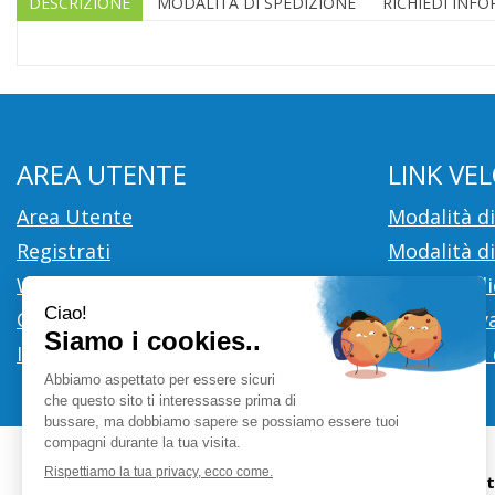
DESCRIZIONE
MODALITÀ DI SPEDIZIONE
RICHIEDI INF
AREA UTENTE
LINK VEL
Area Utente
Modalità d
Registrati
Modalità di
Wishlist
Cookie Poli
Contatti
Informativa
Iscrizione alla Newsletter
Condizioni 
Farmacia Ci