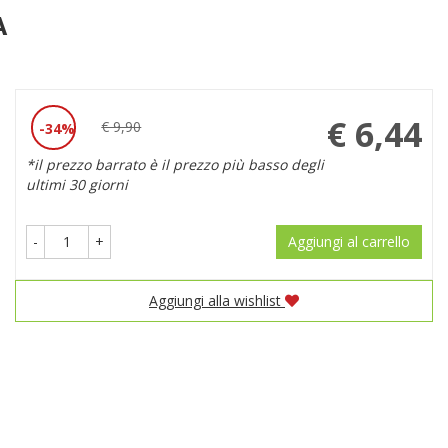
A
Prezzo
€ 6,44
€ 9,90
34%
Sconto
scontato
*il prezzo barrato è il prezzo più basso degli
del
ultimi 30 giorni
-
+
Aggiungi al carrello
Aggiungi alla wishlist