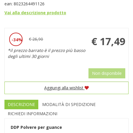
ean: 8023264491126
Vai alla descrizione prodotto
Prezzo
€ 17,49
€ 26,90
34%
Sconto
scontato
*il prezzo barrato è il prezzo più basso
del
degli ultimi 30 giorni
Non disponibile
Aggiungi alla wishlist
DESCRIZIONE
MODALITÀ DI SPEDIZIONE
RICHIEDI INFORMAZIONI
DDP
Polvere per guance