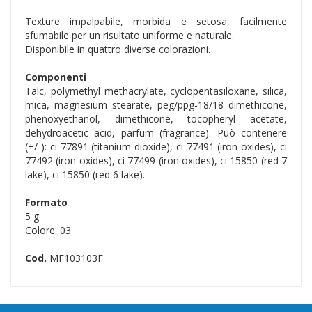
Texture impalpabile, morbida e setosa, facilmente
sfumabile per un risultato uniforme e naturale.
Disponibile in quattro diverse colorazioni.
Componenti
Talc, polymethyl methacrylate, cyclopentasiloxane, silica,
mica, magnesium stearate, peg/ppg-18/18 dimethicone,
phenoxyethanol, dimethicone, tocopheryl acetate,
dehydroacetic acid, parfum (fragrance). Può contenere
(+/-): ci 77891 (titanium dioxide), ci 77491 (iron oxides), ci
77492 (iron oxides), ci 77499 (iron oxides), ci 15850 (red 7
lake), ci 15850 (red 6 lake).
Formato
5 g
Colore: 03
Cod.
MF103103F