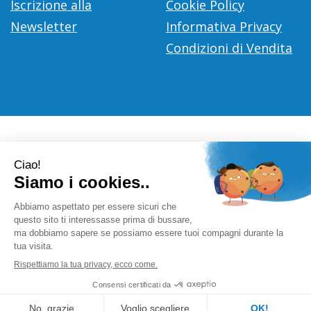
Iscrizione alla
Cookie Policy
Newsletter
Informativa Privacy
Condizioni di Vendita
Farmacia Città D'Europa Dr. Leonardo Gaoni
- V.le Città
d'Europa, 700 00144 Roma (RM)
info@farmace.it
|
Tel.: 065290252
| P.Iva: 09281581000 |
Numero R.E.A.: 1176469
Powered by
Prenofa
Web Design
Fulcri srl