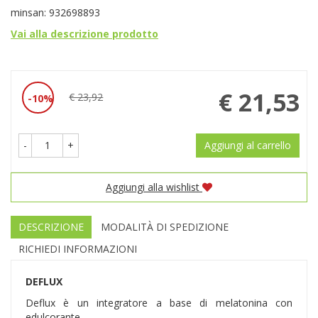
minsan: 932698893
Vai alla descrizione prodotto
Prezzo
€ 21,53
€ 23,92
10%
Sconto
scontato
del
-
+
Aggiungi al carrello
Aggiungi alla wishlist
DESCRIZIONE
MODALITÀ DI SPEDIZIONE
RICHIEDI INFORMAZIONI
DEFLUX
Deflux è un integratore a base di melatonina con
edulcorante.