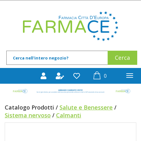
Passa
al
Farmace
contenuto
principale
Cerca
Cerca
Prodotto
prodotti
0
inseriti
Catalogo Prodotti /
Salute e Benessere
/
Sistema nervoso
/
Calmanti