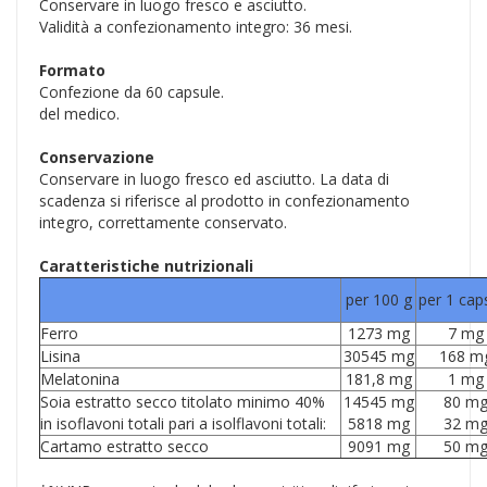
Conservare in luogo fresco e asciutto.
Validità a confezionamento integro: 36 mesi.
Formato
Confezione da 60 capsule.
del medico.
Conservazione
Conservare in luogo fresco ed asciutto. La data di
scadenza si riferisce al prodotto in confezionamento
integro, correttamente conservato.
Caratteristiche nutrizionali
per 100 g
per 1 cap
Ferro
1273 mg
7 mg
Lisina
30545 mg
168 m
Melatonina
181,8 mg
1 mg
Soia estratto secco titolato minimo 40%
14545 mg
80 m
in isoflavoni totali pari a isolflavoni totali:
5818 mg
32 m
Cartamo estratto secco
9091 mg
50 m