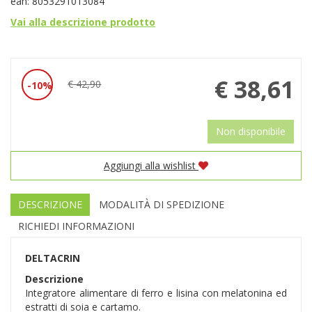
ean: 8053291013084
Vai alla descrizione prodotto
Prezzo
€ 38,61
€ 42,90
10%
Sconto
scontato
del
Non disponibile
Aggiungi alla wishlist
DESCRIZIONE
MODALITÀ DI SPEDIZIONE
RICHIEDI INFORMAZIONI
DELTACRIN
Descrizione
Integratore alimentare di ferro e lisina con melatonina ed
estratti di soia e cartamo.