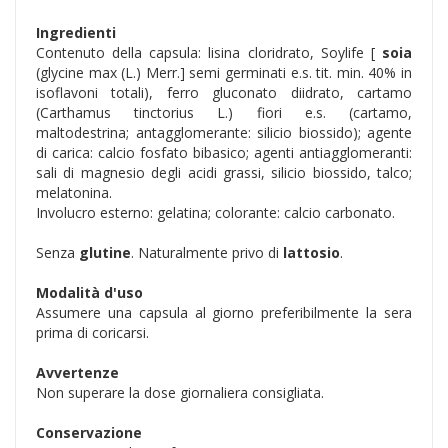
Ingredienti
Contenuto della capsula: lisina cloridrato, Soylife [
soia
(glycine max (L.) Merr.] semi germinati e.s. tit. min. 40% in
isoflavoni totali), ferro gluconato diidrato, cartamo
(Carthamus tinctorius L.) fiori e.s. (cartamo,
maltodestrina; antagglomerante: silicio biossido); agente
di carica: calcio fosfato bibasico; agenti antiagglomeranti:
sali di magnesio degli acidi grassi, silicio biossido, talco;
melatonina.
Involucro esterno: gelatina; colorante: calcio carbonato.
Senza
glutine
. Naturalmente privo di
lattosio
.
Modalità d'uso
Assumere una capsula al giorno preferibilmente la sera
prima di coricarsi.
Avvertenze
Non superare la dose giornaliera consigliata.
Conservazione