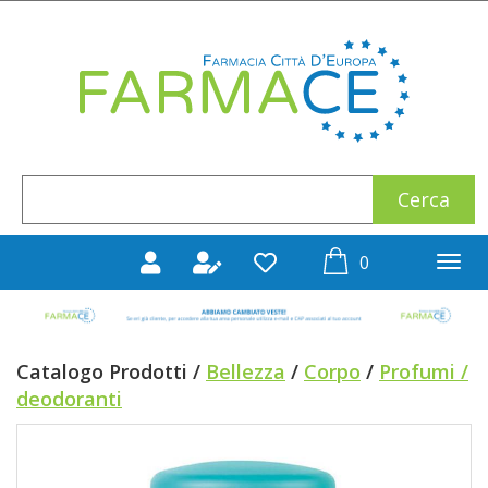
Passa
al
Farmace
contenuto
principale
Cerca
Cerca
Prodotto
prodotti
0
inseriti
Catalogo Prodotti /
Bellezza
/
Corpo
/
Profumi /
deodoranti