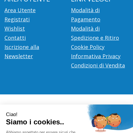
Area Utente
Modalità di
Registrati
Pagamento
Wishlist
Modalità di
Contatti
Spedizione e Ritiro
Iscrizione alla
Cookie Policy
Newsletter
Informativa Privacy
Condizioni di Vendita
Farmacia Città D'Europa Dr. Leonardo Gaoni
- V.le Città
d'Europa, 700 00144 Roma (RM)
info@farmace.it
|
Tel.: 065290252
| P.Iva: 09281581000 |
Numero R.E.A.: 1176469