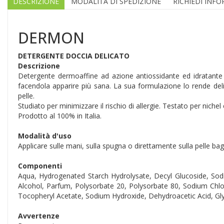
DESCRIZIONE
MODALITÀ DI SPEDIZIONE
RICHIEDI INF
DERMON
DETERGENTE DOCCIA DELICATO
Descrizione
Detergente dermoaffine ad azione antiossidante ed idratante che
facendola apparire più sana. La sua formulazione lo rende deli
pelle.
Studiato per minimizzare il rischio di allergie. Testato per nich
Prodotto al 100% in Italia.
Modalità d'uso
Applicare sulle mani, sulla spugna o direttamente sulla pelle ba
Componenti
Aqua, Hydrogenated Starch Hydrolysate, Decyl Glucoside, Sod
Alcohol, Parfum, Polysorbate 20, Polysorbate 80, Sodium Chlor
Tocopheryl Acetate, Sodium Hydroxide, Dehydroacetic Acid, Gly
Avvertenze