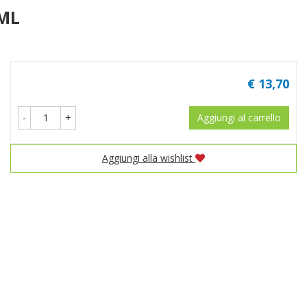
ML
Prezzo
€ 13,70
-
+
Aggiungi al carrello
Aggiungi alla wishlist