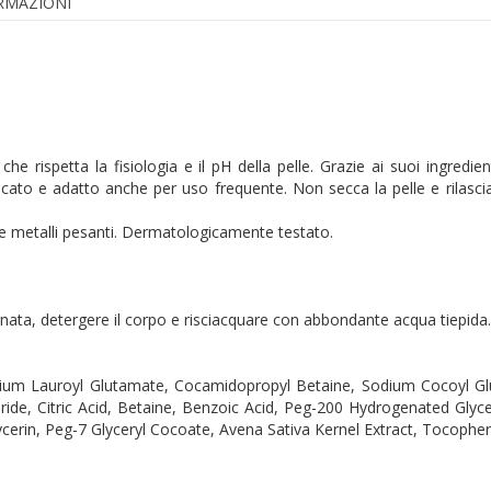
ORMAZIONI
 rispetta la fisiologia e il pH della pelle. Grazie ai suoi ingredient
cato e adatto anche per uso frequente. Non secca la pelle e rilascia 
el e metalli pesanti. Dermatologicamente testato.
gnata, detergere il corpo e risciacquare con abbondante acqua tiepida.
ium Lauroyl Glutamate, Cocamidopropyl Betaine, Sodium Cocoyl Glu
ide, Citric Acid, Betaine, Benzoic Acid, Peg-200 Hydrogenated Glycer
cerin, Peg-7 Glyceryl Cocoate, Avena Sativa Kernel Extract, Tocoph