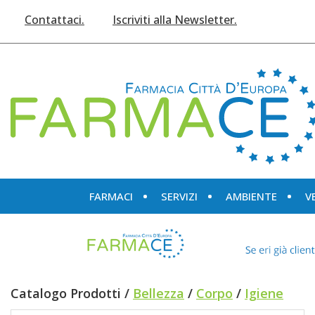
Passa
Contattaci.
Iscriviti alla Newsletter.
al
contenuto
principale
Farmace
FARMACI
SERVIZI
AMBIENTE
V
Catalogo Prodotti /
Bellezza
/
Corpo
/
Igiene