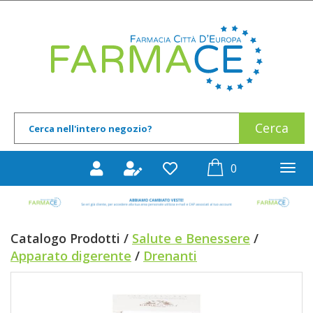
Passa
al
Farmace
contenuto
principale
Cerca
Cerca
Prodotto
prodotti
0
inseriti
Catalogo Prodotti /
Salute e Benessere
/
Apparato digerente
/
Drenanti