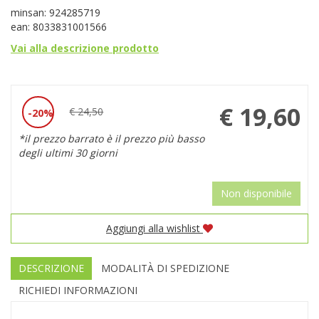
minsan: 924285719
ean: 8033831001566
Vai alla descrizione prodotto
Prezzo
€ 19,60
€ 24,50
20%
Sconto
scontato
*il prezzo barrato è il prezzo più basso
del
degli ultimi 30 giorni
Non disponibile
Aggiungi alla wishlist
DESCRIZIONE
MODALITÀ DI SPEDIZIONE
RICHIEDI INFORMAZIONI