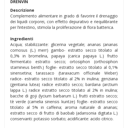
DRENVIN
Descrizione
Complemento alimentare in grado di favorire il drenaggio
dei liquidi corporei, con effetto depurativo e riequilibrante
per l’intestino, stimola la proliferazione di flora batterica.
Ingredienti
Acqua; stabilizzante: glicerina vegetale; ananas (ananas
comosus (L.) merr) gambo- estratto secco titolato al
0,3% in bromelina, papaya (carica papaya L.) frutto
fermentato estratto secco; ortosiphon (orthosiphon
stamineus benth.) foglie- estratto secco titolato al 0,1%
sinensetina; tarassaco (taraxacum officinale Weber)
radice- estratto secco titolato al 2% in inulina; genziana
(gentiana lutea) radice estratto secco; bardana (arctium
lappa L.) radice estratto secco titolato al 2% in inulina;
bacche di goji (lycium barbarum L.) frutti estratto secco;
tè verde (camelia sinensis kuntze) foglie- estratto secco
titolato al 5% in caffeina; aroma naturale di ananas;
estratto secco di frutto di baobab (adansonia digitata L.)
conservanti: potassio sorbato; acidificante: acido citrico.