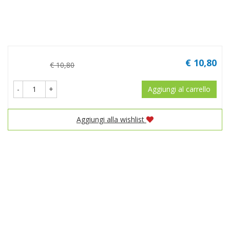
Prezzo
€ 10,80
€ 10,80
-
+
Aggiungi al carrello
Aggiungi alla wishlist