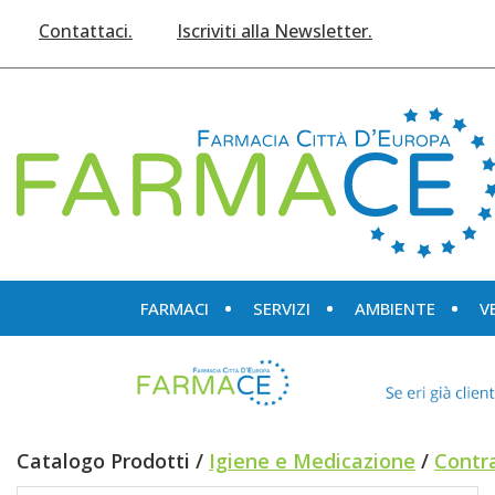
Passa
Contattaci.
Iscriviti alla Newsletter.
al
contenuto
principale
Farmace
FARMACI
SERVIZI
AMBIENTE
V
Catalogo Prodotti /
Igiene e Medicazione
/
Contra