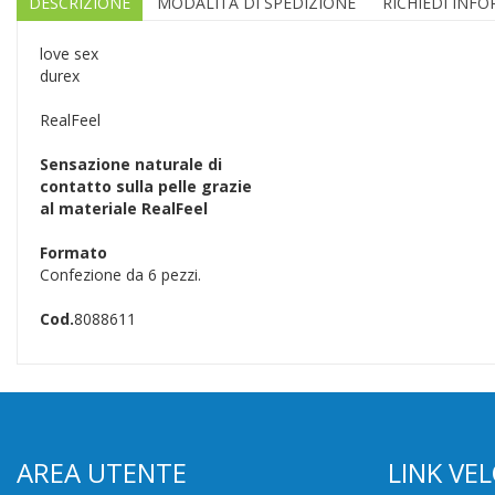
DESCRIZIONE
MODALITÀ DI SPEDIZIONE
RICHIEDI INF
love sex
durex
RealFeel
Sensazione naturale di
contatto sulla pelle grazie
al materiale RealFeel
Formato
Confezione da 6 pezzi.
Cod.
8088611
AREA UTENTE
LINK VEL