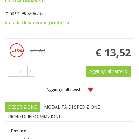
CRISTALFARMA Srl
minsan: 905208738
Vai alla descrizione prodotto
Prezzo
€ 13,52
€ 15,90
15%
Sconto
scontato
del
-
+
Aggiungi al carrello
Aggiungi alla wishlist
DESCRIZIONE
MODALITÀ DI SPEDIZIONE
RICHIEDI INFORMAZIONI
Estilax