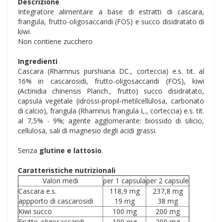
Descrizione
Integratore alimentare a base di estratti di cascara,
frangula, frutto-oligosaccaridi (FOS) e succo disidratato di
kiwi.
Non contiene zucchero
Ingredienti
Cascara (Rhamnus purshiana DC., corteccia) e.s. tit. al
16% in cascarosidi, frutto-oligosaccaridi (FOS), kiwi
(Actinidia chinensis Planch., frutto) succo disidratato,
capsula vegetale (idrossi-propil-metilcellulosa, carbonato
di calcio), frangula (Rhamnus frangula L., corteccia) e.s. tit.
al 7,5% - 9%; agente agglomerante: biossido di silicio,
cellulosa, sali di magnesio degli acidi grassi.
Senza
glutine e lattosio
.
Caratteristiche nutrizionali
Valori medi
per 1 capsula
per 2 capsule
Cascara e.s.
118,9 mg
237,8 mg
appporto di cascarosidi
19 mg
38 mg
Kiwi succo
100 mg
200 mg
Frutto-oligosaccaridi
100 mg
200 mg