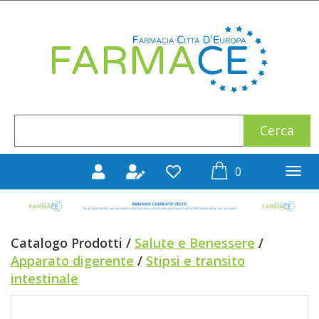
Passa
al
Farmace
contenuto
principale
Cerca
Cerca
Prodotto
prodotti
0
inseriti
Catalogo Prodotti /
Salute e Benessere
/
Apparato digerente
/
Stipsi e transito
intestinale