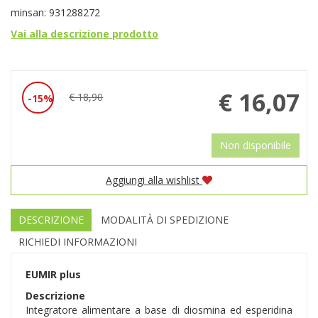
minsan: 931288272
Vai alla descrizione prodotto
Prezzo
€ 16,07
€ 18,90
15%
Sconto
scontato
del
Non disponibile
Aggiungi alla wishlist
DESCRIZIONE
MODALITÀ DI SPEDIZIONE
RICHIEDI INFORMAZIONI
EUMIR plus
Descrizione
Integratore alimentare a base di diosmina ed esperidina