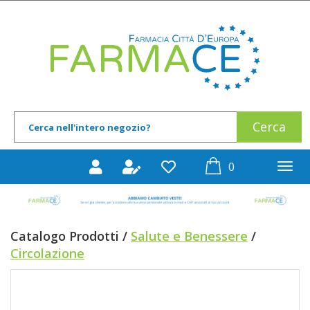
Passa
al
Farmace
contenuto
principale
Cerca
Cerca
Prodotto
prodotti
0
inseriti
Catalogo Prodotti /
Salute e Benessere
/
Circolazione