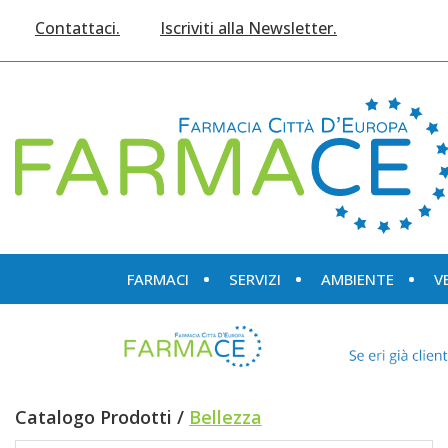
Passa
Contattaci.
Iscriviti alla Newsletter.
al
contenuto
principale
Farmace
FARMACI
SERVIZI
AMBIENTE
V
Catalogo Prodotti /
Bellezza