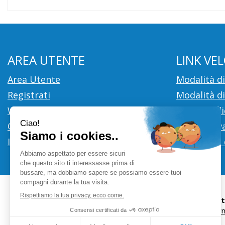
AREA UTENTE
LINK VEL
Area Utente
Modalità d
Registrati
Modalità di
Wishlist
Cookie Poli
Contatti
Informativa
Iscrizione alla Newsletter
Condizioni 
Farmacia Ci
info@farm