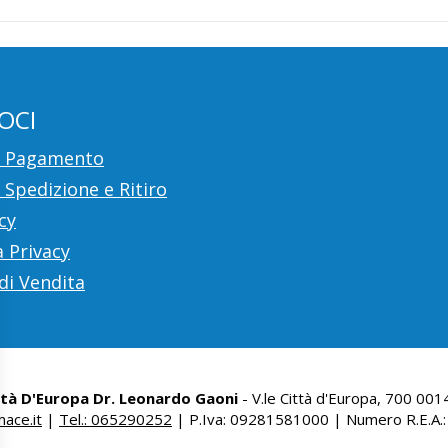
OCI
i Pagamento
 Spedizione e Ritiro
cy
 Privacy
di Vendita
ttà D'Europa Dr. Leonardo Gaoni
- V.le Città d'Europa, 700 00
ace.it
|
Tel.: 065290252
| P.Iva: 09281581000 | Numero R.E.A.