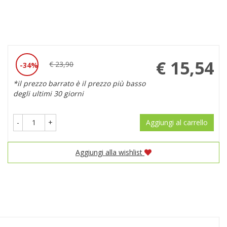
Prezzo
€ 15,54
€ 23,90
34%
Sconto
scontato
*il prezzo barrato è il prezzo più basso
del
degli ultimi 30 giorni
-
+
Aggiungi al carrello
Aggiungi alla wishlist