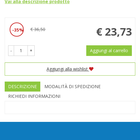
Vai alla descrizione prodotto
Prezzo
€ 23,73
€ 36,50
35%
Sconto
scontato
del
-
+
Aggiungi al carrello
Aggiungi alla wishlist
DESCRIZIONE
MODALITÀ DI SPEDIZIONE
RICHIEDI INFORMAZIONI