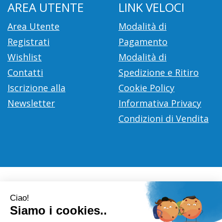
AREA UTENTE
LINK VELOCI
Area Utente
Modalità di
Registrati
Pagamento
Wishlist
Modalità di
Contatti
Spedizione e Ritiro
Iscrizione alla
Cookie Policy
Newsletter
Informativa Privacy
Condizioni di Vendita
Farmacia Città D'Europa Dr. Leonardo Gaoni
- V.le Città
d'Europa, 700 00144 Roma (RM)
info@farmace.it
|
Tel.: 065290252
| P.Iva: 09281581000 |