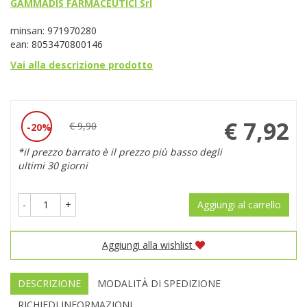
GAMMADIS FARMACEUTICI Srl
minsan: 971970280
ean: 8053470800146
Vai alla descrizione prodotto
Prezzo
€ 7,92
€ 9,90
20%
Sconto
scontato
*il prezzo barrato è il prezzo più basso degli
del
ultimi 30 giorni
-
+
Aggiungi al carrello
Aggiungi alla wishlist
DESCRIZIONE
MODALITÀ DI SPEDIZIONE
RICHIEDI INFORMAZIONI