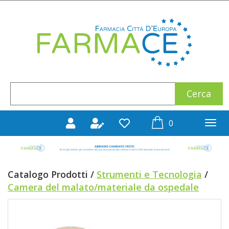
Passa
al
Farmace
contenuto
principale
Cerca
Cerca
Prodotto
prodotti
0
inseriti
Catalogo Prodotti /
Strumenti e Tecnologia
/
Camera del malato/materiale da ospedale