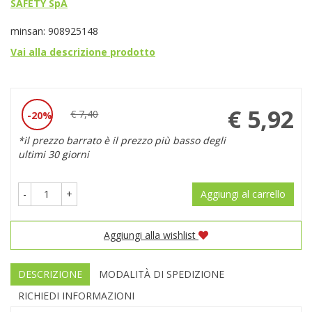
SAFETY SpA
minsan: 908925148
Vai alla descrizione prodotto
Prezzo
€ 5,92
€ 7,40
20%
Sconto
scontato
*il prezzo barrato è il prezzo più basso degli
del
ultimi 30 giorni
-
+
Aggiungi al carrello
Aggiungi alla wishlist
DESCRIZIONE
MODALITÀ DI SPEDIZIONE
RICHIEDI INFORMAZIONI