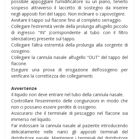
possibile appoggiare l’umidificatore su un piano, tenerlo
sospeso attraverso il laccetto di sostegno da inserire
negli appositi fori del tappo. Non inclinare o capovolgere.
Avvitare il tappo sul flacone fino al completo serraggio.
Collegare l’estremità verde della prolunga all’ugello piccolo
di ingresso “IN” (corrispondente al tubo con il filtro
silenziatore) presente sul tappo.
Collegare l’altra estremità della prolunga alla sorgente di
ossigeno.
Collegare la cannula nasale all’ugello “OUT” del tappo del
flacone.
Eseguire una prova di erogazione dell’ossigeno per
verificare la correttezza dei collegamenti.
Avvertenze
Il liquido non deve entrare nel tubo della cannula nasale.
Controllare l’inserimento delle congiunzioni in modo che
non ci possano essere perdite di ossigeno.
Assicurarsi che il terminale di pescaggio nel flacone sia
immerso nel liquido.
Far indossare la cannula nasale al paziente introducendo
delicatamente nelle narici gli appositi terminali del
distributore nasale. Mantenere i terminali del distributore