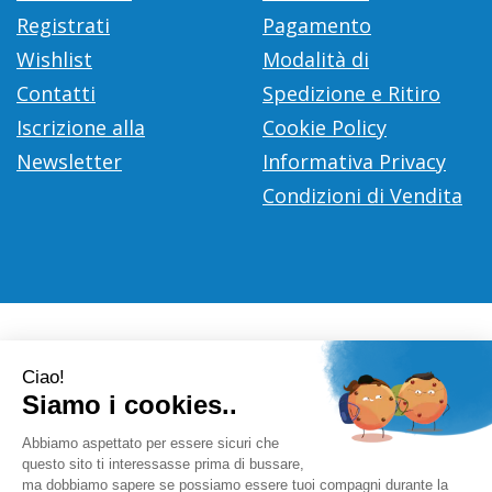
Registrati
Pagamento
Wishlist
Modalità di
Contatti
Spedizione e Ritiro
Iscrizione alla
Cookie Policy
Newsletter
Informativa Privacy
Condizioni di Vendita
Farmacia Città D'Europa Dr. Leonardo Gaoni
- V.le Città
d'Europa, 700 00144 Roma (RM)
info@farmace.it
|
Tel.: 065290252
| P.Iva: 09281581000 |
Numero R.E.A.: 1176469