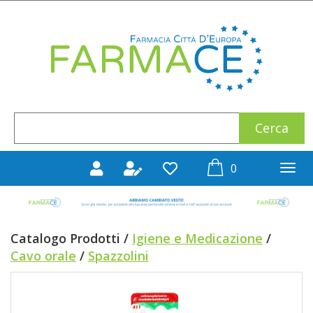
Passa
al
Farmace
contenuto
principale
Cerca
Cerca
Prodotto
prodotti
0
inseriti
Catalogo Prodotti /
Igiene e Medicazione
/
Cavo orale
/
Spazzolini