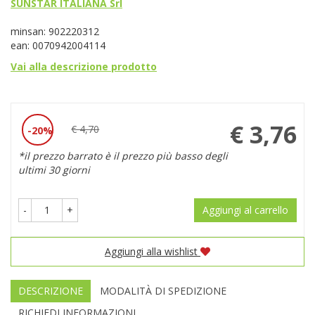
SUNSTAR ITALIANA Srl
minsan: 902220312
ean: 0070942004114
Vai alla descrizione prodotto
Prezzo
€ 3,76
€ 4,70
20%
Sconto
scontato
*il prezzo barrato è il prezzo più basso degli
del
ultimi 30 giorni
-
+
Aggiungi al carrello
Aggiungi alla wishlist
DESCRIZIONE
MODALITÀ DI SPEDIZIONE
RICHIEDI INFORMAZIONI