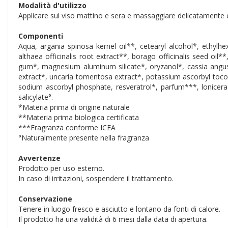
Modalità d'utilizzo
Applicare sul viso mattino e sera e massaggiare delicatamente 
Componenti
Aqua, argania spinosa kernel oil**, cetearyl alcohol*, ethylhe
althaea officinalis root extract**, borago officinalis seed oi
gum*, magnesium aluminum silicate*, oryzanol*, cassia angusti
extract*, uncaria tomentosa extract*, potassium ascorbyl toco
sodium ascorbyl phosphate, resveratrol*, parfum***, lonicera 
salicylate°.
*Materia prima di origine naturale
**Materia prima biologica certificata
***Fragranza conforme ICEA
°Naturalmente presente nella fragranza
Avvertenze
Prodotto per uso esterno.
In caso di irritazioni, sospendere il trattamento.
Conservazione
Tenere in luogo fresco e asciutto e lontano da fonti di calore.
Il prodotto ha una validità di 6 mesi dalla data di apertura.