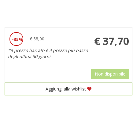
Prezzo
€ 37,70
€ 58,00
35%
Sconto
scontato
*il prezzo barrato è il prezzo più basso
del
degli ultimi 30 giorni
Non disponibile
Aggiungi alla wishlist