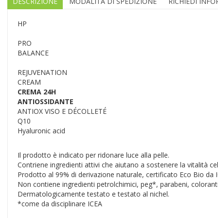
DESCRIZIONE
MODALITÀ DI SPEDIZIONE
RICHIEDI INF
HP
PRO
BALANCE
REJUVENATION
CREAM
CREMA 24H
ANTIOSSIDANTE
ANTIOX VISO E DÉCOLLETÉ
Q10
Hyaluronic acid
Il prodotto è indicato per ridonare luce alla pelle.
Contriene ingredienti attivi che aiutano a sostenere la vitalità ce
Prodotto al 99% di derivazione naturale, certificato Eco Bio d
Non contiene ingredienti petrolchimici, peg*, parabeni, coloranti si
Dermatologicamente testato e testato al nichel.
*come da disciplinare ICEA