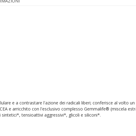
ORMAZIONI
llulare e a contrastare l'azione dei radicali liberi; conferisce al volto
a ICEA e arricchito con l'esclusivo complesso Gemmalife® (miscela es
ntetici*, tensioattivi aggressivi*, glicoli e siliconi*.