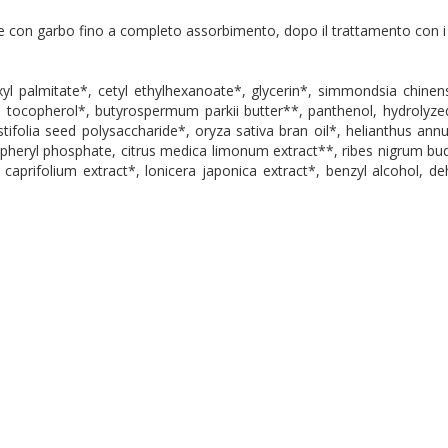
e con garbo fino a completo assorbimento, dopo il trattamento con i 
xyl palmitate*, cetyl ethylhexanoate*, glycerin*, simmondsia chinens
l**, tocopherol*, butyrospermum parkii butter**, panthenol, hydrolyze
folia seed polysaccharide*, oryza sativa bran oil*, helianthus annuu
pheryl phosphate, citrus medica limonum extract**, ribes nigrum bu
caprifolium extract*, lonicera japonica extract*, benzyl alcohol, 