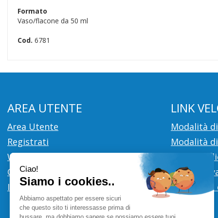
Formato
Vaso/flacone da 50 ml
Cod.
6781
AREA UTENTE
LINK VEL
Area Utente
Modalità d
Registrati
Modalità di
Wishlist
Cookie Poli
Contatti
Informativa
Iscrizione alla Newsletter
Condizioni 