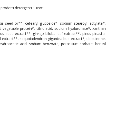
prodotti detergenti "Hino".
is seed oil**, cetearyl glucoside*, sodium stearoyl lactylate*,
d vegetable protein*, citric acid, sodium hyaluronate*, xanthan
s seed extract**, ginkgo biloba leaf extract**, pinus pinaster
d extract**, sequoiadendron gigantea bud extract*, ubiquinone,
dehydroacetic acid, sodium benzoate, potassium sorbate, benzyl