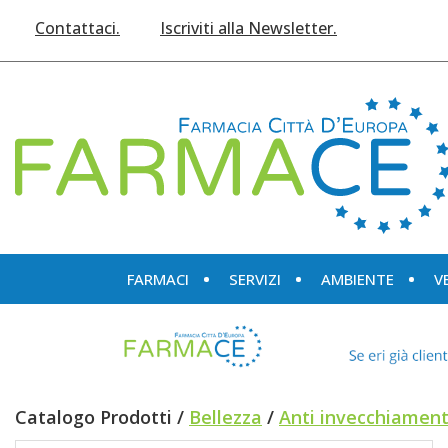
Passa
Contattaci.
Iscriviti alla Newsletter.
al
contenuto
principale
Farmace
FARMACI
SERVIZI
AMBIENTE
V
Catalogo Prodotti /
Bellezza
/
Anti invecchiamen