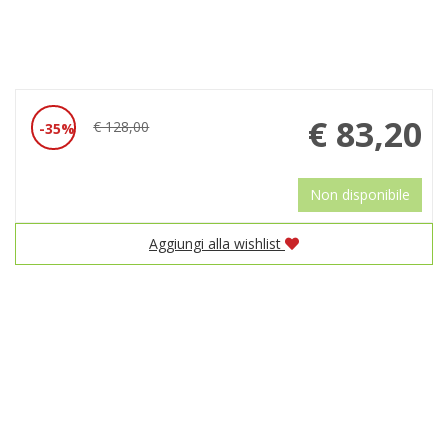
Prezzo
€ 83,20
€ 128,00
35%
Sconto
scontato
del
Non disponibile
Aggiungi alla wishlist