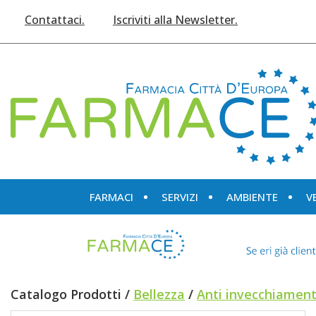
Passa
Contattaci.
Iscriviti alla Newsletter.
al
contenuto
principale
Farmace
FARMACI
SERVIZI
AMBIENTE
V
Catalogo Prodotti /
Bellezza
/
Anti invecchiamen