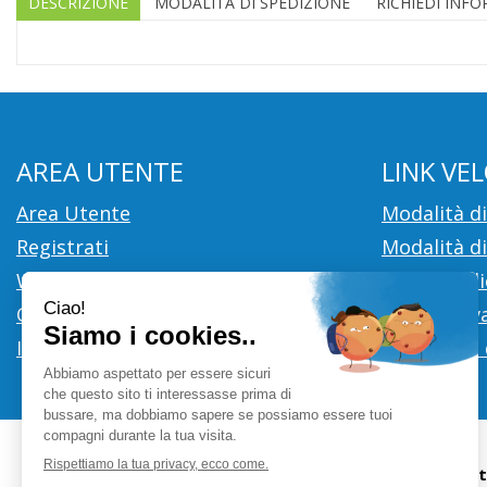
DESCRIZIONE
MODALITÀ DI SPEDIZIONE
RICHIEDI INF
AREA UTENTE
LINK VEL
Area Utente
Modalità d
Registrati
Modalità di
Wishlist
Cookie Poli
Contatti
Informativa
Iscrizione alla Newsletter
Condizioni 
Farmacia Ci