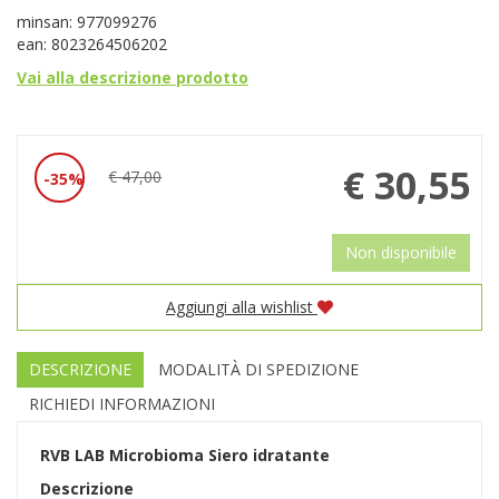
minsan: 977099276
ean: 8023264506202
Vai alla descrizione prodotto
Prezzo
€ 30,55
€ 47,00
35%
Sconto
scontato
del
Non disponibile
Aggiungi alla wishlist
DESCRIZIONE
MODALITÀ DI SPEDIZIONE
RICHIEDI INFORMAZIONI
RVB LAB Microbioma Siero idratante
Descrizione