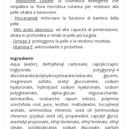
-
ReviBiome System
: la cosmetica intelligente che
riequilibra la flora microbica cutanea per restituire alla
pelle vitalità e benessere.
-
Fitoceramidi
: rinforzano la funzione di barriera della
pelle.
-
Mini acido ialuronico
: ad alta capacità di penetrazione,
idrata in profondità e rende la pelle più turgida.
-
Omega 3
: proteggono la pelle e la rendono morbida.
-
Vitamina E
: antiossidante e protettiva.
Ingredienti
Aqua (water), diethylhexyl carbonate, caprylic/capric
triglyceride, polyglyceryl-4
diisostearate/polyhydroxystearate/sebacate, glycerin,
magnesium sulfate, acetyl glucosamine, sodium
hyaluronate, hydrolyzed sodium hyaluronate, sodium
polyglutamate, alpha-glucan oligosaccharide,
lactobacillus, orobanche rapum extract, polymnia
sonchifolia root juice, lecithin, maltodextrin, tocopheryl
acetate, simmondsia chinensis seed oil [simmondsia
chinensis (jojoba) seed oil], propanediol, caprylyl glycol,
arachidyl propionate, ethyl linolenate, ethyl linoleate, ethyl
oleate, octyldodecanol, sodium gluconate, parfum