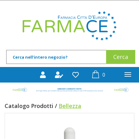
Passa
al
Farmace
contenuto
principale
Cerca
Cerca
Prodotto
prodotti
0
inseriti
Catalogo Prodotti /
Bellezza