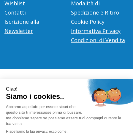
Wishlist
Modalità di
Contatti
Spedizione e Ritiro
Iscrizione alla
Cookie Policy
Newsletter
Informativa Privacy
Condizioni di Vendita
Farmacia Città D'Europa Dr. Leonardo Gaoni
- V.le Città
d'Europa, 700 00144 Roma (RM)
info@farmace.it
|
Tel.: 065290252
| P.Iva: 09281581000 |
Numero R.E.A.: 1176469
Powered by
Prenofa