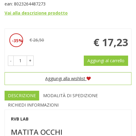
ean: 8023264487273
Vai alla descrizione prodotto
Prezzo
€ 17,23
€ 26,50
35%
Sconto
scontato
del
-
+
Aggiungi al carrello
Aggiungi alla wishlist
DESCRIZIONE
MODALITÀ DI SPEDIZIONE
RICHIEDI INFORMAZIONI
RVB LAB
MATITA OCCHI