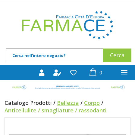
Passa
al
Farmace
contenuto
principale
Cerca
Cerca
Prodotto
prodotti
0
inseriti
Catalogo Prodotti /
Bellezza
/
Corpo
/
Anticellulite / smagliature / rassodanti