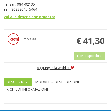
minsan: 984792135
ean: 8023264515464
Vai alla descrizione prodotto
Prezzo
€ 41,30
€ 59,00
30%
Sconto
scontato
del
Non disponibile
Aggiungi alla wishlist
DESCRIZIONE
MODALITÀ DI SPEDIZIONE
RICHIEDI INFORMAZIONI