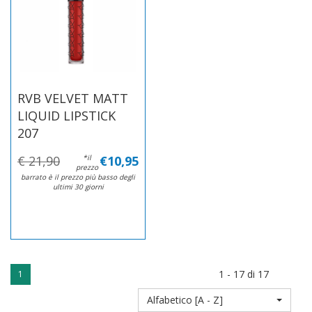
RVB VELVET MATT
LIQUID LIPSTICK
207
€ 21,90
*il
€10,95
prezzo
barrato è il prezzo più basso degli
ultimi 30 giorni
1 - 17 di 17
1
Alfabetico [A - Z]