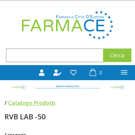
Passa
al
Farmace
contenuto
principale
Cerca
Cerca
Prodotto
prodotti
0
inseriti
/
Catalogo Prodotti
RVB LAB -50
Categorie