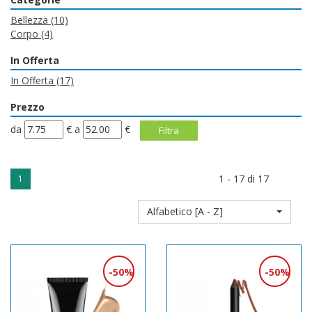
Bellezza
(10)
Corpo
(4)
In Offerta
In Offerta
(17)
Prezzo
filtra
filtra
da
€
a
€
da
a
1 - 17 di 17
1
Alfabetico [A - Z]
50%
50%