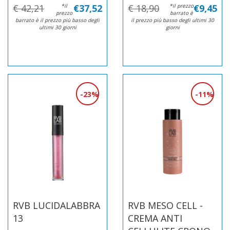
€ 42,21
*il
€37,52
€ 18,90
*il prezzo
€9,45
prezzo
barrato è
barrato è il prezzo più basso degli
il prezzo più basso degli ultimi 30
ultimi 30 giorni
giorni
23%
11%
RVB LUCIDALABBRA
RVB MESO CELL -
13
CREMA ANTI