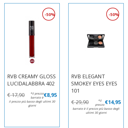
50%
50%
RVB CREAMY GLOSS
RVB ELEGANT
LUCIDALABBRA 402
SMOKEY EYES EYES
101
€ 17,90
*il prezzo
€8,95
barrato è
€ 29,90
*il
€14,95
il prezzo più basso degli ultimi 30
prezzo
giorni
barrato è il prezzo più basso degli
ultimi 30 giorni