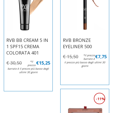
RVB BB CREAM 5 IN
RVB BRONZE
1 SPF15 CREMA
EYELINER 500
COLORATA 401
€ 15,50
*il prezzo
€7,75
barrato è
€ 30,50
*il
€15,25
il prezzo più basso degli ultimi 30
prezzo
giorni
barrato è il prezzo più basso degli
ultimi 30 giorni
11%